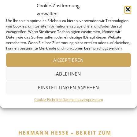
9 Aug. 26
Cookie-Zustimmung
Stuttgart
verwalten
Um Ihnen ein optimales Erlebnis zu bieten, verwenden wir Technologien
alle Veranstaltungen
wie Cookies, um Geräteinformationen zu speichern und/oder darauf
zuzugreifen. Wenn Sie diesen Technologien zustimmen, können wir
Daten wie das Surfverhalten oder eindeutige IDs auf dieser Website
verarbeiten. Wenn Sie Ihre Zustimmung nicht erteilen oder zurückziehen,
können bestimmte Merkmale und Funktionen beeinträchtigt werden.
AKZEPTIEREN
ABLEHNEN
LITERATUR und WORT
EINSTELLUNGEN ANSEHEN
Cookie-Richtlinie
Datenschutz
Impressum
HERMANN HESSE – BEREIT ZUM
AUFBRUCH