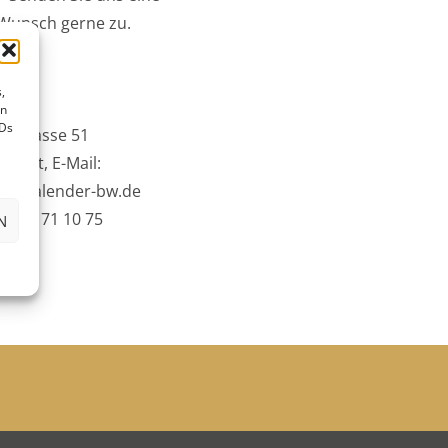
 Wunsch gerne zu.
,
en
IDs
hstrasse 51
tgart, E-Mail:
lturkalender-bw.de
0711 / 71 10 75
N