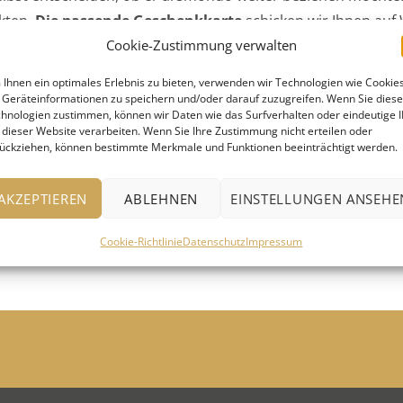
kten.
Die passende Geschenkkarte
schicken wir Ihnen auf
Cookie-Zustimmung verwalten
Ihnen ein optimales Erlebnis zu bieten, verwenden wir Technologien wie Cookies
Geräteinformationen zu speichern und/oder darauf zuzugreifen. Wenn Sie dies
hnologien zustimmen, können wir Daten wie das Surfverhalten oder eindeutige 
Schönbuc
 dieser Website verarbeiten. Wenn Sie Ihre Zustimmung nicht erteilen oder
70565 Stut
ückziehen, können bestimmte Merkmale und Funktionen beeinträchtigt werden.
info(@)ku
Telefon: 
AKZEPTIEREN
ABLEHNEN
EINSTELLUNGEN ANSEHE
Cookie-Richtlinie
Datenschutz
Impressum