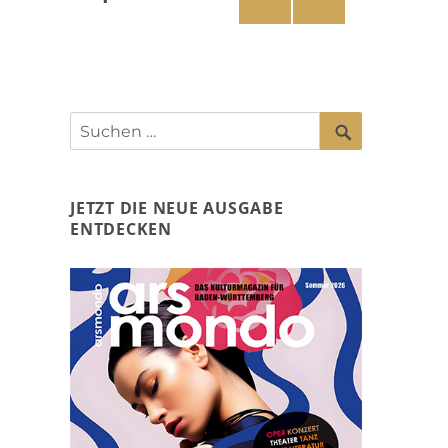
NÄC
der
HSTE
SEIT
Beiträge
E
SUCHEN
Suchen
nach:
JETZT DIE NEUE AUSGABE
ENTDECKEN