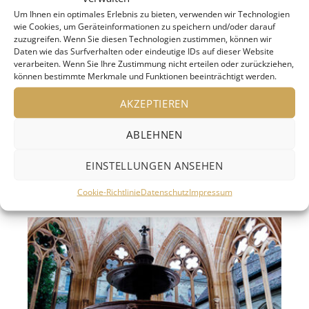
40. Saison – und lädt zu einer
Um Ihnen ein optimales Erlebnis zu bieten, verwenden wir Technologien
wie Cookies, um Geräteinformationen zu speichern und/oder darauf
außergewöhnlichen Reise durch Musik,
zuzugreifen. Wenn Sie diesen Technologien zustimmen, können wir
Daten wie das Surfverhalten oder eindeutige IDs auf dieser Website
Geschichte und Innovation ein. Aus einer kleinen
verarbeiten. Wenn Sie Ihre Zustimmung nicht erteilen oder zurückziehen,
Initiative im Jahr 1987 ist eines der
können bestimmte Merkmale und Funktionen beeinträchtigt werden.
renommiertesten Festivals für Klassik und
AKZEPTIEREN
Weltmusik in Baden-Württemberg entstanden.
Zwischen dem 6. Juni und 27. September finden
ABLEHNEN
54 Konzerte in 48 Spielstätten, verteilt über …
EINSTELLUNGEN ANSEHEN
„Hohenloher Kultursommer“
weiterlesen
Cookie-Richtlinie
Datenschutz
Impressum