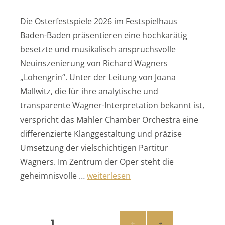
Die Osterfestspiele 2026 im Festspielhaus
Baden-Baden präsentieren eine hochkarätig
besetzte und musikalisch anspruchsvolle
Neuinszenierung von Richard Wagners
„Lohengrin“. Unter der Leitung von Joana
Mallwitz, die für ihre analytische und
transparente Wagner-Interpretation bekannt ist,
verspricht das Mahler Chamber Orchestra eine
differenzierte Klanggestaltung und präzise
Umsetzung der vielschichtigen Partitur
Wagners. Im Zentrum der Oper steht die
„Ein neuer Lohengrin in Baden-Bade
geheimnisvolle …
weiterlesen
Seitennummerierung
SEITE
1