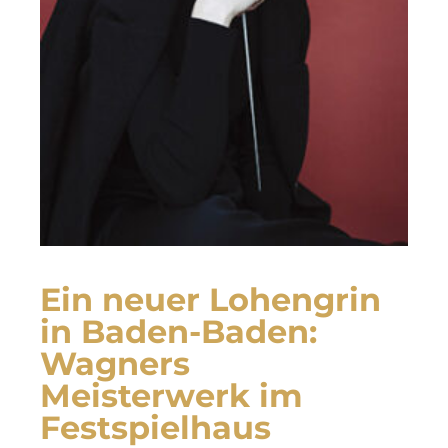
Ein neuer Lohengrin
in Baden-Baden:
Wagners
Meisterwerk im
Festspielhaus