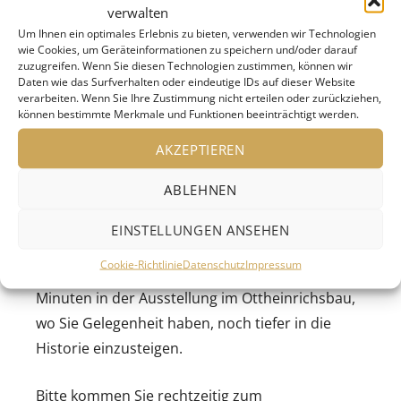
Schlossvorstellungen nicht zu sehen sind.
verwalten
Um Ihnen ein optimales Erlebnis zu bieten, verwenden wir Technologien
Die Schlossführer*innen bringen Ihnen auf
wie Cookies, um Geräteinformationen zu speichern und/oder darauf
zuzugreifen. Wenn Sie diesen Technologien zustimmen, können wir
dieser Tour die Geschichte der Heidelberger
Daten wie das Surfverhalten oder eindeutige IDs auf dieser Website
Schlossfestspiele näher, flankiert von
verarbeiten. Wenn Sie Ihre Zustimmung nicht erteilen oder zurückziehen,
können bestimmte Merkmale und Funktionen beeinträchtigt werden.
verschiedenen künstlerischen Beiträgen von
Musiktheater, Schauspiel und Tanz. So erklingt
AKZEPTIEREN
»The Student Prince« neben vertanzten
ABLEHNEN
Instrumentalklängen von Ernst Krenek, zudem
gibt es Texte vom »Sommernachtstraum« bis zu
EINSTELLUNGEN ANSEHEN
politischen Brandbriefen aus den 1930er-Jahren
Cookie-Richtlinie
Datenschutz
Impressum
zu hören. Die Führung endet nach ca. 50
Minuten in der Ausstellung im Ottheinrichsbau,
wo Sie Gelegenheit haben, noch tiefer in die
Historie einzusteigen.
Bitte kommen Sie rechtzeitig zum