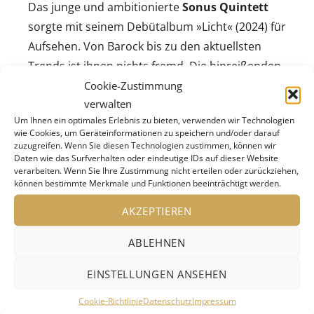
Das junge und ambitionierte
Sonus Quintett
sorgte mit seinem Debütalbum »Licht« (2024) für
Aufsehen. Von Barock bis zu den aktuellsten
Trends ist ihnen nichts fremd. Die hinreißenden
Originalwerke und Bearbeitungen international
Cookie-Zustimmung
verwalten
renommierter »Reed Quintets« sowie der
Um Ihnen ein optimales Erlebnis zu bieten, verwenden wir Technologien
Ensemblemitglieder selbst lassen ihre
wie Cookies, um Geräteinformationen zu speichern und/oder darauf
Rohrblattinstrumente
erstrahlen und
zuzugreifen. Wenn Sie diesen Technologien zustimmen, können wir
Daten wie das Surfverhalten oder eindeutige IDs auf dieser Website
verschmelzen mit expressiven und
verarbeiten. Wenn Sie Ihre Zustimmung nicht erteilen oder zurückziehen,
ausgewogenen Klangfarben.
können bestimmte Merkmale und Funktionen beeinträchtigt werden.
AKZEPTIEREN
Anlässlich des Geburtstags von Johann
Sebastian Bach präsentieren sie neue
ABLEHNEN
Bearbeitungen seiner
Goldbergvariationen
und
EINSTELLUNGEN ANSEHEN
anderer bedeutender Werke für
Tasteninstrument. Dieses kleine Konzert (ca. 30
Cookie-Richtlinie
Datenschutz
Impressum