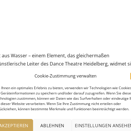
t aus Wasser – einem Element, das gleichermaßen
künstlerische Leiter des Dance Theatre Heidelberg, widmet s
 Beziehung zwischen Mensch und Wasser. In einer
Cookie-Zustimmung verwalten
che und emotionale Kraft dieses Elements ein und stellt
as Wasser? Welche Verbindungen prägen unser Sein mit
Ihnen ein optimales Erlebnis zu bieten, verwenden wir Technologien wie Cookies
Geräteinformationen zu speichern und/oder darauf zuzugreifen. Wenn Sie dies
ie können Gewässer – im Englischen treffend als »Bodies of
hnologien zustimmen, können wir Daten wie das Surfverhalten oder eindeutige 
 dieser Website verarbeiten. Wenn Sie Ihre Zustimmung nicht erteilen oder
ografie sein?
ückziehen, können bestimmte Merkmale und Funktionen beeinträchtigt werden.
en bringt diese Vision zur Vollendung: Der Komponist Rutg
AKZEPTIEREN
ABLEHNEN
EINSTELLUNGEN ANSEHE
chaft, Bühnenbildnerin Yoko Seyama gestaltet eine visuelle