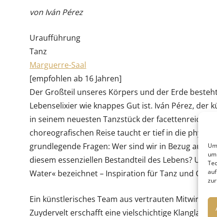
von Iván Pérez
Uraufführung
Tanz
Marguerre-Saal
[empfohlen ab 16 Jahren]
Der Großteil unseres Körpers und der Erde besteh
Lebenselixier wie knappes Gut ist. Iván Pérez, der 
in seinem neuesten Tanzstück der facettenreichen
choreografischen Reise taucht er tief in die physis
grundlegende Fragen: Wer sind wir in Bezug auf d
Um 
um 
diesem essenziellen Bestandteil des Lebens? Und w
Tec
auf
Water« bezeichnet – Inspiration für Tanz und Chore
zur
Ein künstlerisches Team aus vertrauten Mitwirkend
Zuydervelt erschafft eine vielschichtige Klanglands