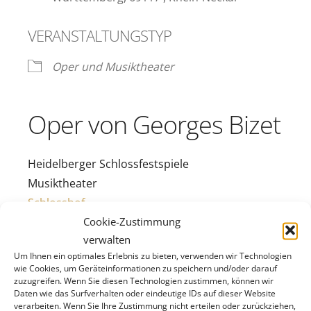
VERANSTALTUNGSTYP
Oper und Musiktheater
Oper von Georges Bizet
Heidelberger Schlossfestspiele
Musiktheater
Schlosshof
Cookie-Zustimmung
Libretto von Henri Meilhac und Ludovic Halévy
verwalten
nach der Novelle von Prosper Mérimée / in
Um Ihnen ein optimales Erlebnis zu bieten, verwenden wir Technologien
französischer Sprache und deutscher Erzählung
wie Cookies, um Geräteinformationen zu speichern und/oder darauf
Carmens Drang nach Unabhängigkeit und
zuzugreifen. Wenn Sie diesen Technologien zustimmen, können wir
Daten wie das Surfverhalten oder eindeutige IDs auf dieser Website
Selbstbestimmtheit fasziniert den Soldaten Don
verarbeiten. Wenn Sie Ihre Zustimmung nicht erteilen oder zurückziehen,