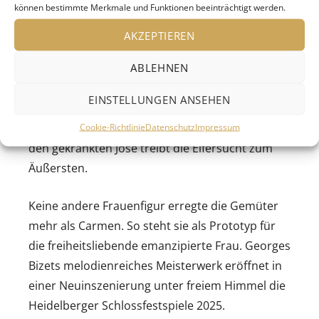
José. Für diese Frau verlässt er seine Verlobte
können bestimmte Merkmale und Funktionen beeinträchtigt werden.
Micaëla. Er gibt sein bürgerliches Leben auf, wird
AKZEPTIEREN
schließlich selbst zum Gesetzlosen und taucht
ABLEHNEN
mit Carmen in die Welt der Schmuggler*innen
ab. Doch aus diesem Korsett der
EINSTELLUNGEN ANSEHEN
Besitzansprüche und Kontrolle weiß sich
Carmen zu befreien, mit fatalen Folgen, denn
Cookie-Richtlinie
Datenschutz
Impressum
den gekränkten José treibt die Eifersucht zum
Äußersten.
Keine andere Frauenfigur erregte die Gemüter
mehr als Carmen. So steht sie als Prototyp für
die freiheitsliebende emanzipierte Frau. Georges
Bizets melodienreiches Meisterwerk eröffnet in
einer Neuinszenierung unter freiem Himmel die
Heidelberger Schlossfestspiele 2025.