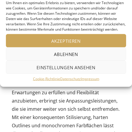
erfüllen.
Um Ihnen ein optimales Erlebnis zu bieten, verwenden wir Technologien
wie Cookies, um Geräteinformationen zu speichern und/oder darauf
Die Jurorin Anette Gehrig vom Comicmuseum
zuzugreifen. Wenn Sie diesen Technologien zustimmen, können wir
Basel begründet die Auszeichnung wie folgt:
Daten wie das Surfverhalten oder eindeutige IDs auf dieser Website
verarbeiten. Wenn Sie Ihre Zustimmung nicht erteilen oder zurückziehen,
»Die Hauptﬁgur in ›Immer alles anders‹ ist
können bestimmte Merkmale und Funktionen beeinträchtigt werden.
niemand Bestimmtes – und damit Alle. Dies
AKZEPTIEREN
nicht etwa, um der Leserschaft die Identiﬁkation
mit ihr einfacher zu machen, sondern weil ihr ihr
ABLEHNEN
eigentliches Wesen abhandengekommen ist: Vor
EINSTELLUNGEN ANSEHEN
einer expressionistisch überhöhten Szenerie
stolpert sie durch Tage und Nächte und
Cookie-Richtlinie
Datenschutz
Impressum
wechselt dabei Form und Farbe. Um
Erwartungen zu erfüllen und Flexibilität
anzubieten, erbringt sie Anpassungsleistungen,
die sie immer weiter von sich selbst entfremden.
Mit einer konsequenten Stilisierung, harten
Outlines und monochromen Farbﬂächen lässt