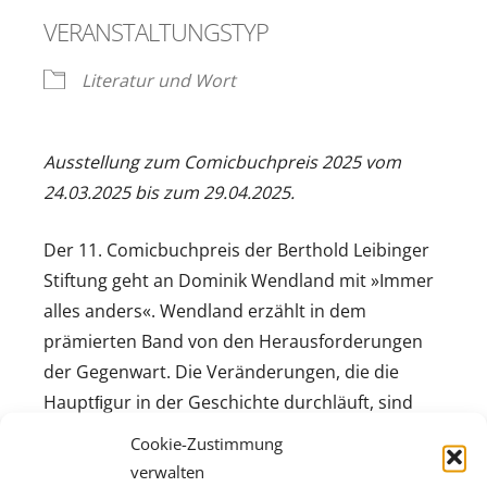
VERANSTALTUNGSTYP
Literatur und Wort
Ausstellung zum Comicbuchpreis 2025 vom
24.03.2025 bis zum 29.04.2025.
Der 11. Comicbuchpreis der Berthold Leibinger
Stiftung geht an Dominik Wendland mit »Immer
alles anders«. Wendland erzählt in dem
prämierten Band von den Herausforderungen
der Gegenwart. Die Veränderungen, die die
Hauptﬁgur in der Geschichte durchläuft, sind
dabei nie willkürlich, sondern stets Zweck, um
Cookie-Zustimmung
die von ihrem Umfeld gestellten Erwartungen zu
verwalten