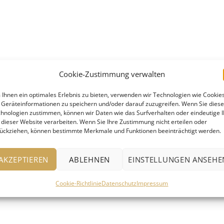
en unseres lebendigen Adventskalenders für alle Menschen 
Cookie-Zustimmung verwalten
entag im Dezember einen kleinen Einblick in die Vielfalt de
 basteln. Wir laden euch herzlich zum Lauschen, Staunen u
Ihnen ein optimales Erlebnis zu bieten, verwenden wir Technologien wie Cookies
Geräteinformationen zu speichern und/oder darauf zuzugreifen. Wenn Sie dies
wir den Nachmittag mit heißem Tee und leckeren Keksen
hnologien zustimmen, können wir Daten wie das Surfverhalten oder eindeutige 
 dieser Website verarbeiten. Wenn Sie Ihre Zustimmung nicht erteilen oder
ückziehen, können bestimmte Merkmale und Funktionen beeinträchtigt werden.
dventszeit!
AKZEPTIEREN
ABLEHNEN
EINSTELLUNGEN ANSEHE
Cookie-Richtlinie
Datenschutz
Impressum