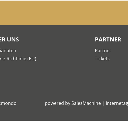
ER UNS
PARTNER
iadaten
Partner
ie-Richtlinie (EU)
Tickets
smondo
powered by
SalesMachine
|
Internetag