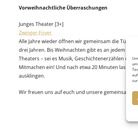
Vorweihnachtliche Überraschungen
Junges Theater [3+]
Zwinger-Foyer
Alle Jahre wieder öffnen wir gemeinsam die Türch
drei Jahren. Bis Weihnachten gibt es an jedem Woch
Theaters – sei es Musik, Geschichtenerzählen oder
Um 
um 
Mitmachen ein! Und nach etwa 20 Minuten lassen 
Tec
ausklingen.
auf
zur
Wir freuen uns auf euch und unsere gemeinsame A