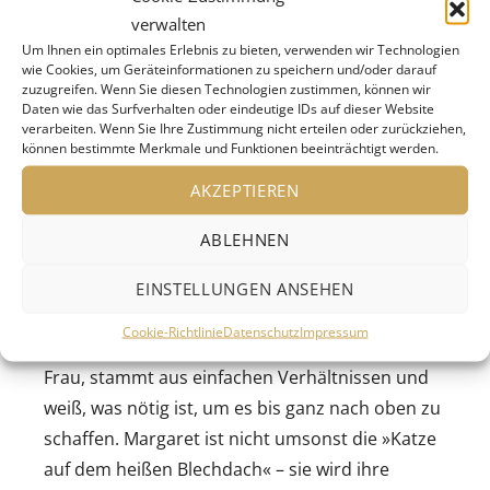
Dabei ist der Kampf ums Erbe des väterlichen
verwalten
Unternehmens hinter den Kulissen längst voll
Um Ihnen ein optimales Erlebnis zu bieten, verwenden wir Technologien
wie Cookies, um Geräteinformationen zu speichern und/oder darauf
entbrannt.
zuzugreifen. Wenn Sie diesen Technologien zustimmen, können wir
Daten wie das Surfverhalten oder eindeutige IDs auf dieser Website
verarbeiten. Wenn Sie Ihre Zustimmung nicht erteilen oder zurückziehen,
Die größten Chancen rechnet sich Gooper aus,
können bestimmte Merkmale und Funktionen beeinträchtigt werden.
der älteste Sohn, ein erfolgreicher Anwalt. Doch
AKZEPTIEREN
er muss feststellen, dass er immer noch im
Schatten seines kleinen Bruders Brick steht, Big
ABLEHNEN
Daddys Lieblingssohn. Obwohl Brick gar nicht
daran denkt, Nachfolger des Vaters zu werden –
EINSTELLUNGEN ANSEHEN
seit dem Tod seines besten Freundes ertränkt er
Cookie-Richtlinie
Datenschutz
Impressum
seinen Weltschmerz im Alkohol. Margaret, Bricks
Frau, stammt aus einfachen Verhältnissen und
weiß, was nötig ist, um es bis ganz nach oben zu
schaffen. Margaret ist nicht umsonst die »Katze
auf dem heißen Blechdach« – sie wird ihre