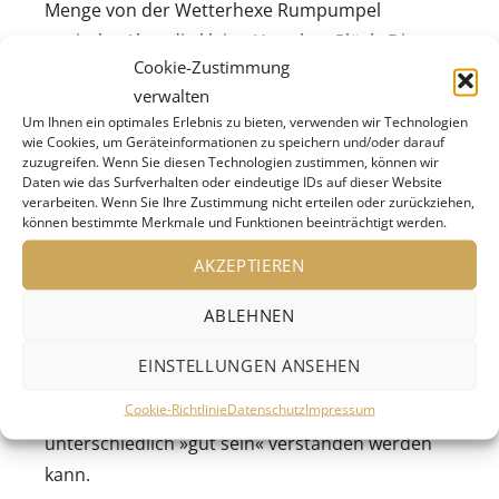
Menge von der Wetterhexe Rumpumpel
erwischt. Aber die kleine Hexe hat Glück: Die
Cookie-Zustimmung
Oberhexe erlaubt ihr, sich in einem Jahr den
verwalten
großen Hexen anschließen zu dürfen, wenn sie
Um Ihnen ein optimales Erlebnis zu bieten, verwenden wir Technologien
bis dahin eine gute Hexe ist. Keine Frage, dass
wie Cookies, um Geräteinformationen zu speichern und/oder darauf
zuzugreifen. Wenn Sie diesen Technologien zustimmen, können wir
sich die kleine Hexe richtig ins Zeug legt! Mit der
Daten wie das Surfverhalten oder eindeutige IDs auf dieser Website
Unterstützung ihres Raben Abraxas übt sie
verarbeiten. Wenn Sie Ihre Zustimmung nicht erteilen oder zurückziehen,
können bestimmte Merkmale und Funktionen beeinträchtigt werden.
fleißig hexen und versucht dabei, möglichst viele
gute Taten zu vollbringen. Doch ob sie dabei
AKZEPTIEREN
alles so macht, wie es sich die Oberhexe
ABLEHNEN
vorstellt?
EINSTELLUNGEN ANSEHEN
In der zeitlosen Geschichte der kleinen Hexe
Cookie-Richtlinie
Datenschutz
Impressum
zeigt Otfried Preußler raffiniert, wie
unterschiedlich »gut sein« verstanden werden
kann.