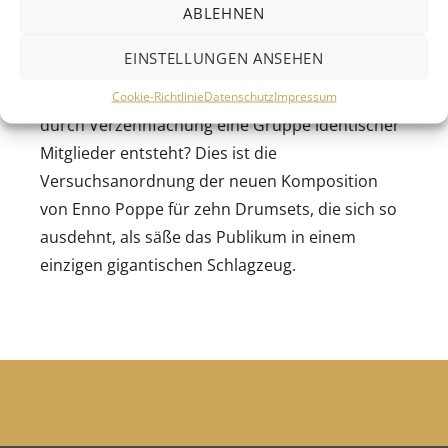
ABLEHNEN
EINSTELLUNGEN ANSEHEN
Was passiert, wenn ein Solo-Instrument vielfach
multipliziert wird, wenn aus einem Individuum
Cookie-Richtlinie
Datenschutz
Impressum
durch Verzehnfachung eine Gruppe identischer
Mitglieder entsteht? Dies ist die
Versuchsanordnung der neuen Komposition
von Enno Poppe für zehn Drumsets, die sich so
ausdehnt, als säße das Publikum in einem
einzigen gigantischen Schlagzeug.