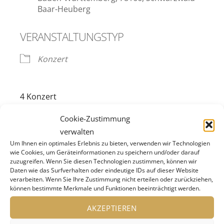
Baar-Heuberg
VERANSTALTUNGSTYP
Konzert
4 Konzert
Freitag, 18.10.2024 18:00
Cookie-Zustimmung
Donauhallen, Bartók Saal
verwalten
Percussion Orchestra Cologne
Um Ihnen ein optimales Erlebnis zu bieten, verwenden wir Technologien
wie Cookies, um Geräteinformationen zu speichern und/oder darauf
zuzugreifen. Wenn Sie diesen Technologien zustimmen, können wir
Enno Poppe
Daten wie das Surfverhalten oder eindeutige IDs auf dieser Website
Neues Werk für zehn Drumsets
verarbeiten. Wenn Sie Ihre Zustimmung nicht erteilen oder zurückziehen,
können bestimmte Merkmale und Funktionen beeinträchtigt werden.
24 / 12 EUR
AKZEPTIEREN