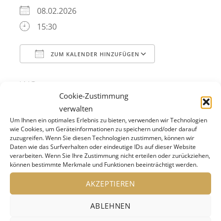
08.02.2026
15:30
ZUM KALENDER HINZUFÜGEN
ICS herunterladen
Google Kalend
WO
Cookie-Zustimmung
SWR Studio Freiburg
verwalten
Kartäuserstr. 45, Freiburg, Baden-
Um Ihnen ein optimales Erlebnis zu bieten, verwenden wir Technologien
Württemberg, 79102 , Südlicher Oberrhein
wie Cookies, um Geräteinformationen zu speichern und/oder darauf
zuzugreifen. Wenn Sie diesen Technologien zustimmen, können wir
Daten wie das Surfverhalten oder eindeutige IDs auf dieser Website
VERANSTALTUNGSTYP
verarbeiten. Wenn Sie Ihre Zustimmung nicht erteilen oder zurückziehen,
können bestimmte Merkmale und Funktionen beeinträchtigt werden.
Konzert
AKZEPTIEREN
ABLEHNEN
Unterhaltsame Werke über Tiere. Ein