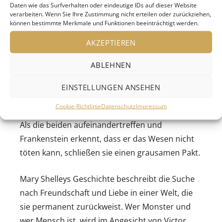
zusammen, das er zum Leben erweckt.
Daten wie das Surfverhalten oder eindeutige IDs auf dieser Website
Erschrocken über das Ergebnis, stößt er es von
verarbeiten. Wenn Sie Ihre Zustimmung nicht erteilen oder zurückziehen,
können bestimmte Merkmale und Funktionen beeinträchtigt werden.
sich und ergreift die Flucht. Das Wesen, dessen
Verletzlichkeit nicht mit seiner groben Gestalt
AKZEPTIEREN
übereinstimmt, versucht sich in der fremden
ABLEHNEN
und abweisenden Welt zurechtzufinden. Doch
immer wieder erfährt es Ausgrenzung und Hass.
EINSTELLUNGEN ANSEHEN
Verbittert schwört die Kreatur Rache und
Cookie-Richtlinie
Datenschutz
Impressum
begibt sich auf die Suche nach ihrem Schöpfer.
Als die beiden aufeinandertreffen und
Frankenstein erkennt, dass er das Wesen nicht
töten kann, schließen sie einen grausamen Pakt.
Mary Shelleys Geschichte beschreibt die Suche
nach Freundschaft und Liebe in einer Welt, die
sie permanent zurückweist. Wer Monster und
wer Mensch ist, wird im Angesicht von Victor