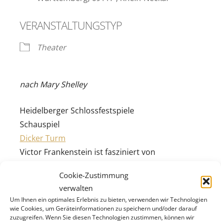
VERANSTALTUNGSTYP
Theater
nach Mary Shelley
Heidelberger Schlossfestspiele
Schauspiel
Dicker Turm
Victor Frankenstein ist fasziniert von
Naturwissenschaft und Technik. Mit einem
Cookie-Zustimmung
medizinischen Experiment will er die letzten
verwalten
Geheimnisse der Schöpfung lüften. Aus
Um Ihnen ein optimales Erlebnis zu bieten, verwenden wir Technologien
Leichenteilen näht er ein künstliches Wesen
wie Cookies, um Geräteinformationen zu speichern und/oder darauf
zuzugreifen. Wenn Sie diesen Technologien zustimmen, können wir