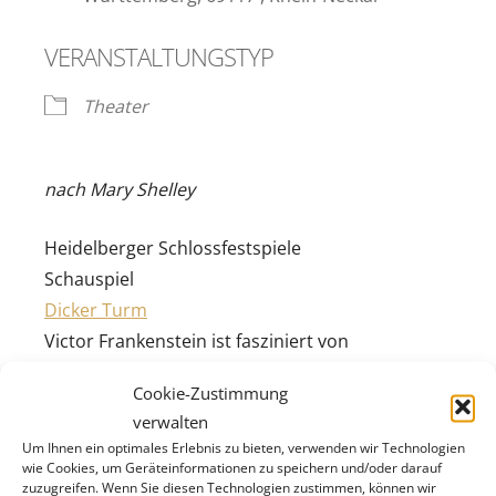
VERANSTALTUNGSTYP
Theater
nach Mary Shelley
Heidelberger Schlossfestspiele
Schauspiel
Dicker Turm
Victor Frankenstein ist fasziniert von
Naturwissenschaft und Technik. Mit einem
Cookie-Zustimmung
medizinischen Experiment will er die letzten
verwalten
Geheimnisse der Schöpfung lüften. Aus
Um Ihnen ein optimales Erlebnis zu bieten, verwenden wir Technologien
Leichenteilen näht er ein künstliches Wesen
wie Cookies, um Geräteinformationen zu speichern und/oder darauf
zuzugreifen. Wenn Sie diesen Technologien zustimmen, können wir