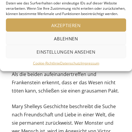
zusammen, das er zum Leben erweckt.
Daten wie das Surfverhalten oder eindeutige IDs auf dieser Website
Erschrocken über das Ergebnis, stößt er es von
verarbeiten. Wenn Sie Ihre Zustimmung nicht erteilen oder zurückziehen,
können bestimmte Merkmale und Funktionen beeinträchtigt werden.
sich und ergreift die Flucht. Das Wesen, dessen
Verletzlichkeit nicht mit seiner groben Gestalt
AKZEPTIEREN
übereinstimmt, versucht sich in der fremden
ABLEHNEN
und abweisenden Welt zurechtzufinden. Doch
immer wieder erfährt es Ausgrenzung und Hass.
EINSTELLUNGEN ANSEHEN
Verbittert schwört die Kreatur Rache und
Cookie-Richtlinie
Datenschutz
Impressum
begibt sich auf die Suche nach ihrem Schöpfer.
Als die beiden aufeinandertreffen und
Frankenstein erkennt, dass er das Wesen nicht
töten kann, schließen sie einen grausamen Pakt.
Mary Shelleys Geschichte beschreibt die Suche
nach Freundschaft und Liebe in einer Welt, die
sie permanent zurückweist. Wer Monster und
wer Mensch ist, wird im Angesicht von Victor