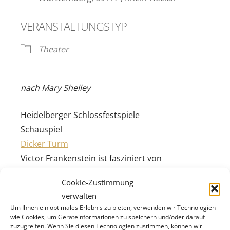
VERANSTALTUNGSTYP
Theater
nach Mary Shelley
Heidelberger Schlossfestspiele
Schauspiel
Dicker Turm
Victor Frankenstein ist fasziniert von
Naturwissenschaft und Technik. Mit einem
Cookie-Zustimmung
medizinischen Experiment will er die letzten
verwalten
Geheimnisse der Schöpfung lüften. Aus
Um Ihnen ein optimales Erlebnis zu bieten, verwenden wir Technologien
Leichenteilen näht er ein künstliches Wesen
wie Cookies, um Geräteinformationen zu speichern und/oder darauf
zuzugreifen. Wenn Sie diesen Technologien zustimmen, können wir