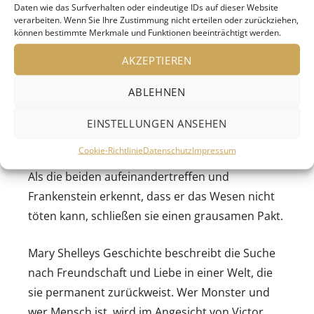
zusammen, das er zum Leben erweckt.
Daten wie das Surfverhalten oder eindeutige IDs auf dieser Website
Erschrocken über das Ergebnis, stößt er es von
verarbeiten. Wenn Sie Ihre Zustimmung nicht erteilen oder zurückziehen,
können bestimmte Merkmale und Funktionen beeinträchtigt werden.
sich und ergreift die Flucht. Das Wesen, dessen
Verletzlichkeit nicht mit seiner groben Gestalt
AKZEPTIEREN
übereinstimmt, versucht sich in der fremden
ABLEHNEN
und abweisenden Welt zurechtzufinden. Doch
immer wieder erfährt es Ausgrenzung und Hass.
EINSTELLUNGEN ANSEHEN
Verbittert schwört die Kreatur Rache und
Cookie-Richtlinie
Datenschutz
Impressum
begibt sich auf die Suche nach ihrem Schöpfer.
Als die beiden aufeinandertreffen und
Frankenstein erkennt, dass er das Wesen nicht
töten kann, schließen sie einen grausamen Pakt.
Mary Shelleys Geschichte beschreibt die Suche
nach Freundschaft und Liebe in einer Welt, die
sie permanent zurückweist. Wer Monster und
wer Mensch ist, wird im Angesicht von Victor