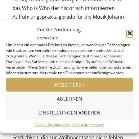
das Who is Who der historisch informierten
Aufführungspraxis, gerade für die Musik Johann
Sebastian Bachs.
Cookie-Zustimmung
verwalten
Auf dem Programm stehen vier
Um Ihnen ein optimales Erlebnis zu bieten, verwenden wir Technologien
Weihnachtskantaten, die einen Einblick in die
wie Cookies, um Geräteinformationen zu speichern und/oder darauf
zuzugreifen. Wenn Sie diesen Technologien zustimmen, können wir
immense Vielfalt in Bachs Kantatenschaffen
Daten wie das Surfverhalten oder eindeutige IDs auf dieser Website
verarbeiten. Wenn Sie Ihre Zustimmung nicht erteilen oder zurückziehen,
bieten. Besonders die Instrumentierungen
können bestimmte Merkmale und Funktionen beeinträchtigt werden.
sorgen für farbenfrohe Klangpracht: In der
AKZEPTIEREN
Kantate Ich freue mich in Dir erklingt ein
strahlender Zink, während in der Kantate Süßer
ABLEHNEN
Trost, mein Jesus kömmt eine Flöte und eine
Oboe d’amore für eine introvertierte Stimmung
EINSTELLUNGEN ANSEHEN
sorgen. Die beiden Hörner in Dazu erschienen
Cookie-Richtlinie
Datenschutz
Impressum
ist der Sohn Gottes hingegen unterstreichen die
Festlichkeit, die zur Weihnachtszeit nicht fehlen