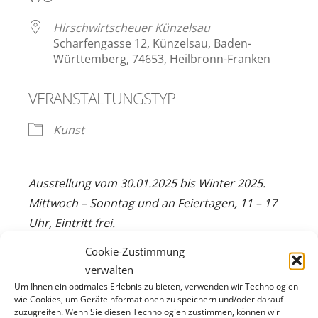
Hirschwirtscheuer Künzelsau
Scharfengasse 12, Künzelsau, Baden-
Württemberg, 74653, Heilbronn-Franken
VERANSTALTUNGSTYP
Kunst
Ausstellung vom 30.01.2025 bis Winter 2025.
Mittwoch – Sonntag und an Feiertagen, 11 – 17
Uhr, Eintritt frei.
Cookie-Zustimmung
Der Nobelpreisträger Günter Grass (1927-2015)
verwalten
ist vor allem bekannt für sein literarisches Werk
Um Ihnen ein optimales Erlebnis zu bieten, verwenden wir Technologien
wie Cookies, um Geräteinformationen zu speichern und/oder darauf
als Dichter, Romanautor und Dramatiker. Weit
zuzugreifen. Wenn Sie diesen Technologien zustimmen, können wir