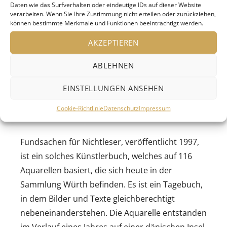
weniger bekannt ist sein bedeutendes
Daten wie das Surfverhalten oder eindeutige IDs auf dieser Website
verarbeiten. Wenn Sie Ihre Zustimmung nicht erteilen oder zurückziehen,
bildnerisches Werk aus Druckgrafiken,
können bestimmte Merkmale und Funktionen beeinträchtigt werden.
Zeichnungen, Aquarellen und Skulpturen. Ein
AKZEPTIEREN
ganz besonderer Aspekt seines Schaffens, der
sein Doppeltalent als Schriftsteller und
ABLEHNEN
bildender Künstler hervorhebt, sind seine
Künstlerbücher. In Zusammenarbeit mit seinem
EINSTELLUNGEN ANSEHEN
Verlag gestaltete Günter Grass diese Bücher
Cookie-Richtlinie
Datenschutz
Impressum
weitgehend selbst.
Fundsachen für Nichtleser, veröffentlicht 1997,
ist ein solches Künstlerbuch, welches auf 116
Aquarellen basiert, die sich heute in der
Sammlung Würth befinden. Es ist ein Tagebuch,
in dem Bilder und Texte gleichberechtigt
nebeneinanderstehen. Die Aquarelle entstanden