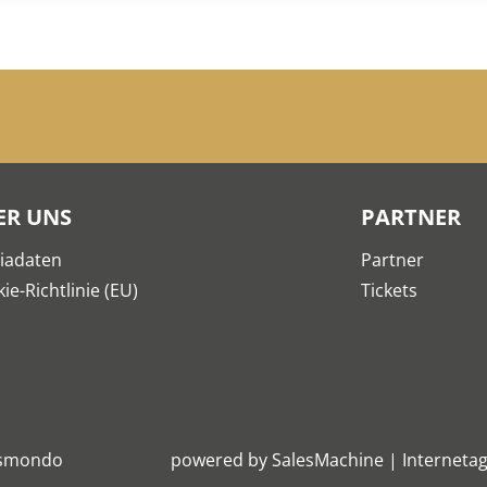
ER UNS
PARTNER
iadaten
Partner
ie-Richtlinie (EU)
Tickets
smondo
powered by
SalesMachine
|
Internetag