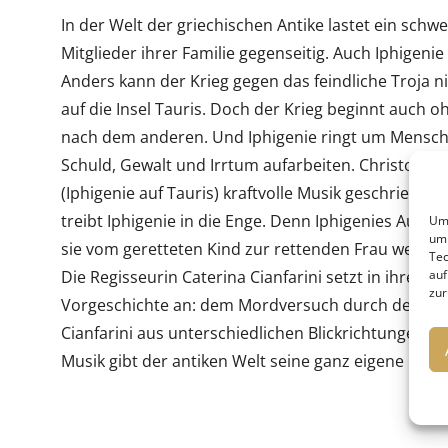
In der Welt der griechischen Antike lastet ein schwe
Mitglieder ihrer Familie gegenseitig. Auch Iphigenie 
Anders kann der Krieg gegen das feindliche Troja ni
auf die Insel Tauris. Doch der Krieg beginnt auch
nach dem anderen. Und Iphigenie ringt um Menschl
Schuld, Gewalt und Irrtum aufarbeiten. Christoph Wi
(Iphigenie auf Tauris) kraftvolle Musik geschriebe
treibt Iphigenie in die Enge. Denn Iphigenies Aufga
Um 
um 
sie vom geretteten Kind zur rettenden Frau werde
Tec
Die Regisseurin Caterina Cianfarini setzt in ihrer
auf
zur
Vorgeschichte an: dem Mordversuch durch den eige
Cianfarini aus unterschiedlichen Blickrichtungen 
Musik gibt der antiken Welt seine ganz eigene mus