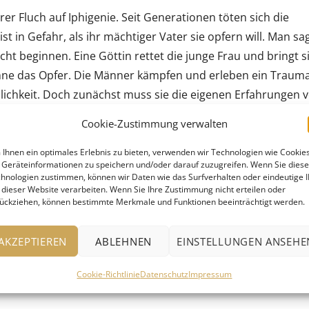
rer Fluch auf Iphigenie. Seit Generationen töten sich die
ist in Gefahr, als ihr mächtiger Vater sie opfern will. Man sag
cht beginnen. Eine Göttin rettet die junge Frau und bringt s
 ohne das Opfer. Die Männer kämpfen und erleben ein Traum
ichkeit. Doch zunächst muss sie die eigenen Erfahrungen 
llibald Gluck hat für seine Oper Iphigénie en Tauride
Cookie-Zustimmung verwalten
n. Das Unbewusste nimmt in dieser Musik hörbar Gestalt an 
be ist groß: Kann sie den Kreislauf der Gewalt beenden? Kan
Ihnen ein optimales Erlebnis zu bieten, verwenden wir Technologien wie Cookies
Geräteinformationen zu speichern und/oder darauf zuzugreifen. Wenn Sie dies
n?
hnologien zustimmen, können wir Daten wie das Surfverhalten oder eindeutige 
 Inszenierung immer wieder beim zentralen Moment der
 dieser Website verarbeiten. Wenn Sie Ihre Zustimmung nicht erteilen oder
ückziehen, können bestimmte Merkmale und Funktionen beeinträchtigt werden.
nen Vater. Gemeinsam mit Iphigenie blickt Caterina
auf das barbarische Unrecht des Menschenopfers. Und Gluck
AKZEPTIEREN
ABLEHNEN
EINSTELLUNGEN ANSEHE
ikalische Empfindsamkeit hinzu.
Cookie-Richtlinie
Datenschutz
Impressum