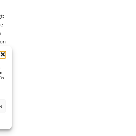
t:
ie
a
von
und
n
,
en
IDs
s
N