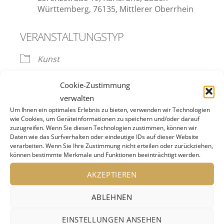
Württemberg, 76135, Mittlerer Oberrhein
VERANSTALTUNGSTYP
Kunst
Cookie-Zustimmung
Ausstellung vom 07.06.2025 bis zum 01.02.2026.
verwalten
Um Ihnen ein optimales Erlebnis zu bieten, verwenden wir Technologien
wie Cookies, um Geräteinformationen zu speichern und/oder darauf
Die Ausstellung zeigt eine umfassende
zuzugreifen. Wenn Sie diesen Technologien zustimmen, können wir
Retrospektive des belgischen Film- und
Daten wie das Surfverhalten oder eindeutige IDs auf dieser Website
verarbeiten. Wenn Sie Ihre Zustimmung nicht erteilen oder zurückziehen,
Medienkünstlers Johan Grimonprez. Sein
können bestimmte Merkmale und Funktionen beeinträchtigt werden.
vielfältiges Werk bewegt sich archäologisch an
AKZEPTIEREN
den Grenzen unserer heutigen
Medienlandschaft. Grimonprez kombiniert
ABLEHNEN
Fragmente aus Filmen, Fernsehnachrichten,
EINSTELLUNGEN ANSEHEN
Werbung, Kino- und Amateurfilmen sowie dem