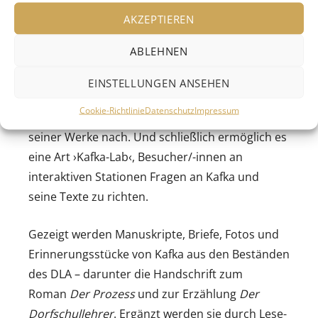
interaktive Ausstellung im Literaturmuseum der
AKZEPTIEREN
Moderne im Blick auf Kafkas Herkunft und Leben
ABLEHNEN
im Prager Schmelztiegel, auf seine Lektüren und
Verfahren, seine Wort- und Bildwelten. Vor allem
EINSTELLUNGEN ANSEHEN
spürt die Ausstellung der Kafka-Lektüre und der
Cookie-Richtlinie
Datenschutz
Impressum
produktiven und künstlerischen Rezeption
seiner Werke nach. Und schließlich ermöglich es
eine Art ›Kafka-Lab‹, Besucher/-innen an
interaktiven Stationen Fragen an Kafka und
seine Texte zu richten.
Gezeigt werden Manuskripte, Briefe, Fotos und
Erinnerungsstücke von Kafka aus den Beständen
des DLA – darunter die Handschrift zum
Roman
Der Prozess
und zur Erzählung
Der
Dorfschullehrer
. Ergänzt werden sie durch Lese-