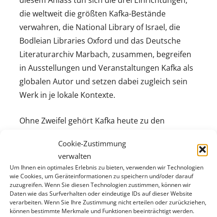
diesem Anlass tun sich die drei Einrichtungen,
die weltweit die größten Kafka-Bestände
verwahren, die National Library of Israel, die
Bodleian Libraries Oxford und das Deutsche
Literaturarchiv Marbach, zusammen, begreifen
in Ausstellungen und Veranstaltungen Kafka als
globalen Autor und setzen dabei zugleich sein
Werk in je lokale Kontexte.
Ohne Zweifel gehört Kafka heute zu den
meistgelesenen, aber auch zu den nach wie vor
Cookie-Zustimmung
rätselhaftesten Autoren der Weltliteratur. Wie
verwalten
wurden und werden seine Texte gelesen? Was
Um Ihnen ein optimales Erlebnis zu bieten, verwenden wir Technologien
macht Kafka und seine Texte so attraktiv für die
wie Cookies, um Geräteinformationen zu speichern und/oder darauf
zuzugreifen. Wenn Sie diesen Technologien zustimmen, können wir
Übertragung in die verschiedensten Genres und
Daten wie das Surfverhalten oder eindeutige IDs auf dieser Website
Medien, vom Film über den Comic bis zum
verarbeiten. Wenn Sie Ihre Zustimmung nicht erteilen oder zurückziehen,
können bestimmte Merkmale und Funktionen beeinträchtigt werden.
Computer-Game? Antworten sucht die