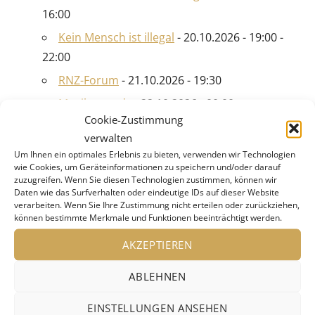
16:00
Kein Mensch ist illegal
- 20.10.2026 - 19:00 -
22:00
RNZ-Forum
- 21.10.2026 - 19:30
Musikcomedy
- 22.10.2026 - 00:00
Cookie-Zustimmung
Yoga für alle
- 22.10.2026 - 19:00 - 20:00
verwalten
Miss Allie
- 23.10.2026 - 00:00
Um Ihnen ein optimales Erlebnis zu bieten, verwenden wir Technologien
wie Cookies, um Geräteinformationen zu speichern und/oder darauf
Opernmelodien in Eppelheim
- 23.10.2026 -
zuzugreifen. Wenn Sie diesen Technologien zustimmen, können wir
16:00
Daten wie das Surfverhalten oder eindeutige IDs auf dieser Website
verarbeiten. Wenn Sie Ihre Zustimmung nicht erteilen oder zurückziehen,
ANNY HARTMANN
- 23.10.2026 - 19:30 -
können bestimmte Merkmale und Funktionen beeinträchtigt werden.
21:30
AKZEPTIEREN
Jazzrausch Bigband: Eine Technosinfonie
-
ABLEHNEN
24.10.2026 - 19:00 - 21:00
Neues aus dem Archäo-Labor
- 25.10.2026
EINSTELLUNGEN ANSEHEN