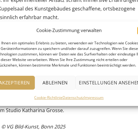
Ihr experimenteller Ansatz schafft immersive Erfahrungen
n Kuppelsaal des Kunstgebäudes geschaffene, ortsbezogene
 sinnlich erfahrbar macht.
Cookie-Zustimmung verwalten
ie Sprühtechnik, um ihre leuchtenden, lebendigen Bilder üb
dene Objekte wie Steine, Holz und Möbeln hinwegzumalen.
Ihnen ein optimales Erlebnis zu bieten, verwenden wir Technologien wie Cookies
Geräteinformationen zu speichern und/oder darauf zuzugreifen. Wenn Sie dies
ropor werden durch die Integration von Farben und
hnologien zustimmen, können wir Daten wie das Surfverhalten oder eindeutige 
dynamischen Kompositionen. Die Ausstellung im Kunstgebäu
 dieser Website verarbeiten. Wenn Sie Ihre Zustimmung nicht erteilen oder
ückziehen, können bestimmte Merkmale und Funktionen beeinträchtigt werden.
– zeigt erstmals frühe Werke aus den 1980er Jahren bis hi
tu Arbeiten. Die in Stuttgart präsentierten Werke bieten
AKZEPTIEREN
ABLEHNEN
EINSTELLUNGEN ANSEHE
ielfältiges Œuvre
und zeigen die unerschöpfliche Bandbrei
n sie das Möglichkeitsfeld der Gattung neu definiert!
Cookie-Richtlinie
Datenschutz
Impressum
em Studio Katharina Grosse.
, © VG Bild-Kunst, Bonn 2025