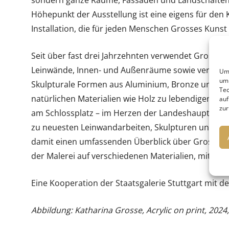
sondern ganze Räume, Fassaden und Landschaften. 
Höhepunkt der Ausstellung ist eine eigens für de
Installation, die für jeden Menschen Grosses Kunst
Seit über fast drei Jahrzehnten verwendet Grosse d
Leinwände, Innen- und Außenräume sowie verschie
Um 
um 
Skulpturale Formen aus Aluminium, Bronze und Sty
Tec
natürlichen Materialien wie Holz zu lebendigen, 
auf
zur
am Schlossplatz – im Herzen der Landeshauptstadt 
zu neuesten Leinwandarbeiten, Skulpturen und In si
damit einen umfassenden Überblick über Grosses v
der Malerei auf verschiedenen Materialien, mit dene
Eine Kooperation der Staatsgalerie Stuttgart mit d
Abbildung: Katharina Grosse, Acrylic on print, 2024