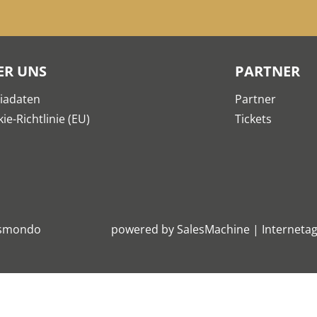
ER UNS
PARTNER
iadaten
Partner
ie-Richtlinie (EU)
Tickets
smondo
powered by
SalesMachine
|
Internetag