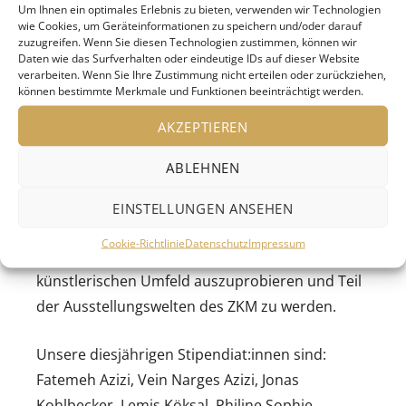
Um Ihnen ein optimales Erlebnis zu bieten, verwenden wir Technologien
wie Cookies, um Geräteinformationen zu speichern und/oder darauf
Ausstellung vom 19.07.2025 bis zum 07.09.2025.
zuzugreifen. Wenn Sie diesen Technologien zustimmen, können wir
Daten wie das Surfverhalten oder eindeutige IDs auf dieser Website
verarbeiten. Wenn Sie Ihre Zustimmung nicht erteilen oder zurückziehen,
Zum elften Mal präsentiert das
können bestimmte Merkmale und Funktionen beeinträchtigt werden.
Stipendienprogramm [MASTERCLASS] am ZKM
AKZEPTIEREN
die Werke von sieben talentierten Jugendlichen
aus dem Stadtraum Karlsruhe, die über ein Jahr
ABLEHNEN
hinweg gefördert wurden. In Kooperation mit
professionellen Kulturschaffenden und dem
EINSTELLUNGEN ANSEHEN
ZKM-Team nutzen die Jugendlichen die
Cookie-Richtlinie
Datenschutz
Impressum
Gelegenheit, sich und ihre Arbeit in einem
künstlerischen Umfeld auszuprobieren und Teil
der Ausstellungswelten des ZKM zu werden.
Unsere diesjährigen Stipendiat:innen sind:
Fatemeh Azizi, Vein Narges Azizi, Jonas
Kohlbecker, Lemis Köksal, Philine Sophie