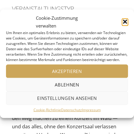
VERANSTALTUNGSTYP
Cookie-Zustimmung
Konzert
verwalten
Um Ihnen ein optimales Erlebnis zu bieten, verwenden wir Technologien
wie Cookies, um Geräteinformationen zu speichern und/oder darauf
zuzugreifen. Wenn Sie diesen Technologien zustimmen, können wir
MITMACHMORGEN – vom Geräusch zur Musik
Daten wie das Surfverhalten oder eindeutige IDs auf dieser Website
verarbeiten. Wenn Sie Ihre Zustimmung nicht erteilen oder zurückziehen,
können bestimmte Merkmale und Funktionen beeinträchtigt werden.
Familienkonzert
AKZEPTIEREN
Wie entsteht Musik? Die Freude am Mitmachen
und Experimentieren mit Klängen steht im
ABLEHNEN
Mittelpunkt dieses Konzerts. Kinder und
EINSTELLUNGEN ANSEHEN
Erwachsene können sich mit Gegenständen und
dem eigenen Körper als Musikinstrumenten auf
Cookie-Richtlinie
Datenschutz
Impressum
den Weg machen zu einem Konzert im Wald —
und das alles, ohne den Konzertsaal verlassen