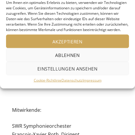
Um Ihnen ein optimales Erlebnis zu bieten, verwenden wir Technologien
Roth und dem SWR Symphonieorchester.
wie Cookies, um Geräteinformationen zu speichern und/oder darauf
Gemeinsam musizieren sie „Prélude à l’après-
zuzugreifen. Wenn Sie diesen Technologien zustimmen, können wir
Daten wie das Surfverhalten oder eindeutige IDs auf dieser Website
midi d’un faune“ von Claude Debussy.
verarbeiten. Wenn Sie Ihre Zustimmung nicht erteilen oder zurückziehen,
können bestimmte Merkmale und Funktionen beeinträchtigt werden.
AKZEPTIEREN
Programm:
ABLEHNEN
EINSTELLUNGEN ANSEHEN
Claude Debussy: Prélude à l’après-midi d’un
faune
Cookie-Richtlinie
Datenschutz
Impressum
Mitwirkende:
SWR Symphonieorchester
François-Xavier Roth, Dirigent