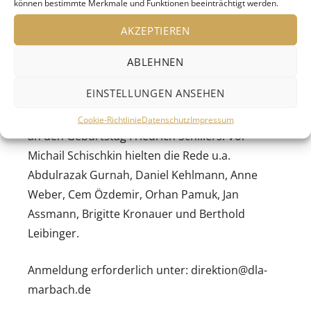
einer unabhängigen, europäisch gesinnten
können bestimmte Merkmale und Funktionen beeinträchtigt werden.
russischen Kultur. Mit dem Titel seiner Rede
AKZEPTIEREN
knüpft Schischkin unverkennbar an Schillers Ode
An die Freude an, und zugleich verweist er auch
ABLEHNEN
auf Thomas Manns legendären Versuch über
EINSTELLUNGEN ANSEHEN
Schiller.
– Die Schillerrede erinnert im November jährlich
Cookie-Richtlinie
Datenschutz
Impressum
an den Geburtstag Friedrich Schillers. Vor
Michail Schischkin hielten die Rede u.a.
Abdulrazak Gurnah, Daniel Kehlmann, Anne
Weber, Cem Özdemir, Orhan Pamuk, Jan
Assmann, Brigitte Kronauer und Berthold
Leibinger.
Anmeldung erforderlich unter: direktion@dla-
marbach.de