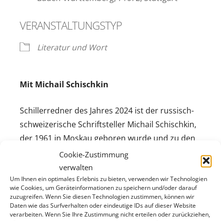
VERANSTALTUNGSTYP
Literatur und Wort
Mit Michail Schischkin
Schillerredner des Jahres 2024 ist der russisch-
schweizerische Schriftsteller Michail Schischkin,
der 1961 in Moskau geboren wurde und zu den
entschiedensten Kritikern der aktuellen
Cookie-Zustimmung
russischen Politik gehört. Seit 1995 lebt
verwalten
Schischkin in der Schweiz. Seine Essays und
Um Ihnen ein optimales Erlebnis zu bieten, verwenden wir Technologien
wie Cookies, um Geräteinformationen zu speichern und/oder darauf
Romane wurden in alle Weltsprachen übersetzt
zuzugreifen. Wenn Sie diesen Technologien zustimmen, können wir
Daten wie das Surfverhalten oder eindeutige IDs auf dieser Website
– heute gilt er als eine der wichtigsten Stimmen
verarbeiten. Wenn Sie Ihre Zustimmung nicht erteilen oder zurückziehen,