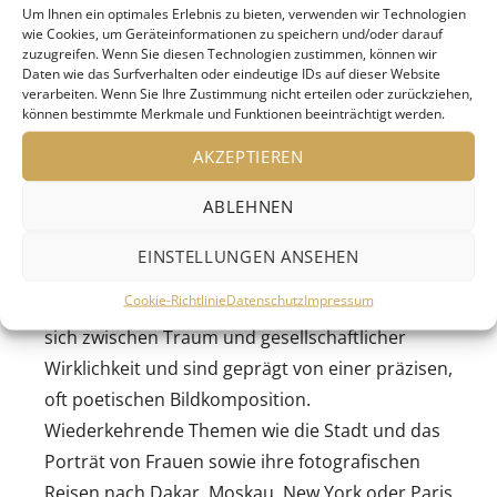
Um Ihnen ein optimales Erlebnis zu bieten, verwenden wir Technologien
Ausstellung vom 03.03.2026 bis zum 28.06.2026.
wie Cookies, um Geräteinformationen zu speichern und/oder darauf
zuzugreifen. Wenn Sie diesen Technologien zustimmen, können wir
Daten wie das Surfverhalten oder eindeutige IDs auf dieser Website
Sibylle Bergemann (1941–2010) zählt zu den
verarbeiten. Wenn Sie Ihre Zustimmung nicht erteilen oder zurückziehen,
können bestimmte Merkmale und Funktionen beeinträchtigt werden.
bedeutendsten deutschen Fotografinnen und
gilt als international bekannteste Vertreterin der
AKZEPTIEREN
Fotografie der DDR. Über mehr als vier
ABLEHNEN
Jahrzehnte entwickelte sie ein vielschichtiges
Œuvre, das Stadtansichten, Mode- und
EINSTELLUNGEN ANSEHEN
Porträtfotografien ebenso umfasst wie
Cookie-Richtlinie
Datenschutz
Impressum
essayistische Reportagen. Ihre Bilder bewegen
sich zwischen Traum und gesellschaftlicher
Wirklichkeit und sind geprägt von einer präzisen,
oft poetischen Bildkomposition.
Wiederkehrende Themen wie die Stadt und das
Porträt von Frauen sowie ihre fotografischen
Reisen nach Dakar, Moskau, New York oder Paris