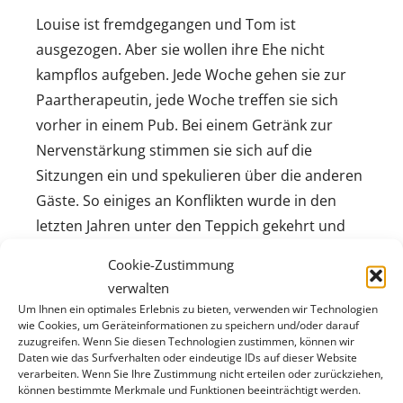
Louise ist fremdgegangen und Tom ist
ausgezogen. Aber sie wollen ihre Ehe nicht
kampflos aufgeben. Jede Woche gehen sie zur
Paartherapeutin, jede Woche treffen sie sich
vorher in einem Pub. Bei einem Getränk zur
Nervenstärkung stimmen sie sich auf die
Sitzungen ein und spekulieren über die anderen
Gäste. So einiges an Konflikten wurde in den
letzten Jahren unter den Teppich gekehrt und
wird erst wieder hervorgekramt – was jedem,
Cookie-Zustimmung
der schon mal in einer Beziehung war, bekannt
verwalten
vorkommen dürfte. Mal hat der eine
Um Ihnen ein optimales Erlebnis zu bieten, verwenden wir Technologien
Oberwasser, mal die andere, und die
wie Cookies, um Geräteinformationen zu speichern und/oder darauf
zuzugreifen. Wenn Sie diesen Technologien zustimmen, können wir
Gelegenheit für eine gute Pointe lässt sich keiner
Daten wie das Surfverhalten oder eindeutige IDs auf dieser Website
verarbeiten. Wenn Sie Ihre Zustimmung nicht erteilen oder zurückziehen,
von beiden entgehen.
können bestimmte Merkmale und Funktionen beeinträchtigt werden.
Mit den für Nick Hornby typischen schnellen,