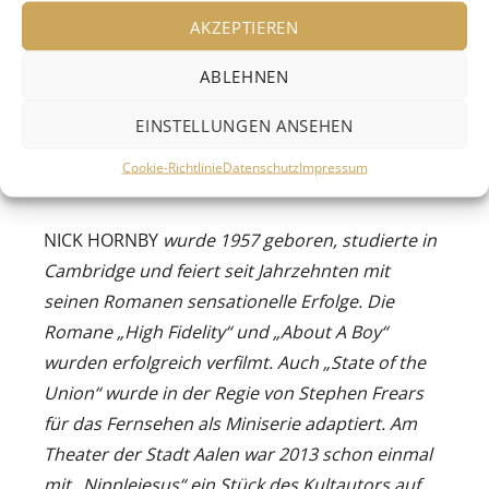
AKZEPTIEREN
geistreichen und witzigen Dialogen erlebt das
Publikum die subtilen Machtverlagerungen in
ABLEHNEN
den wöchentlichen Treffen, wenn das Ehepaar
Schritt für Schritt – mal mit bissigem Witz, mal
EINSTELLUNGEN ANSEHEN
mit charmanter Wärme – seinen „ehelichen
Cookie-Richtlinie
Datenschutz
Impressum
Brexit“ verhandelt.
NICK HORNBY
wurde 1957 geboren, studierte in
Cambridge und feiert seit Jahrzehnten mit
seinen Romanen sensationelle Erfolge. Die
Romane „High Fidelity“ und „About A Boy“
wurden erfolgreich verfilmt. Auch „State of the
Union“ wurde in der Regie von Stephen Frears
für das Fernsehen als Miniserie adaptiert. Am
Theater der Stadt Aalen war 2013 schon einmal
mit „Nipplejesus“ ein Stück des Kultautors auf