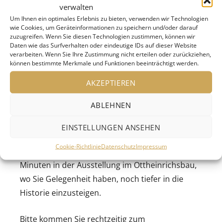
Schlossvorstellungen nicht zu sehen sind.
verwalten
Um Ihnen ein optimales Erlebnis zu bieten, verwenden wir Technologien
Die Schlossführer*innen bringen Ihnen auf
wie Cookies, um Geräteinformationen zu speichern und/oder darauf
zuzugreifen. Wenn Sie diesen Technologien zustimmen, können wir
dieser Tour die Geschichte der Heidelberger
Daten wie das Surfverhalten oder eindeutige IDs auf dieser Website
Schlossfestspiele näher, flankiert von
verarbeiten. Wenn Sie Ihre Zustimmung nicht erteilen oder zurückziehen,
können bestimmte Merkmale und Funktionen beeinträchtigt werden.
verschiedenen künstlerischen Beiträgen von
Musiktheater, Schauspiel und Tanz. So erklingt
AKZEPTIEREN
»The Student Prince« neben vertanzten
ABLEHNEN
Instrumentalklängen von Ernst Krenek, zudem
gibt es Texte vom »Sommernachtstraum« bis zu
EINSTELLUNGEN ANSEHEN
politischen Brandbriefen aus den 1930er-Jahren
Cookie-Richtlinie
Datenschutz
Impressum
zu hören. Die Führung endet nach ca. 50
Minuten in der Ausstellung im Ottheinrichsbau,
wo Sie Gelegenheit haben, noch tiefer in die
Historie einzusteigen.
Bitte kommen Sie rechtzeitig zum