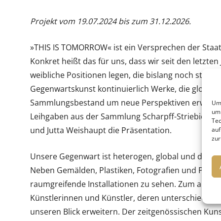
Projekt vom 19.07.2024 bis zum 31.12.2026.
»THIS IS TOMORROW« ist ein Versprechen der Staats
Konkret heißt das für uns, dass wir seit den letzt
weibliche Positionen legen, die bislang noch stark
Gegenwartskunst kontinuierlich Werke, die globale
Sammlungsbestand um neue Perspektiven erweiter
Um 
um 
Leihgaben aus der Sammlung Scharpff-Striebich, d
Tec
und Jutta Weishaupt die Präsentation.
auf
zur
Unsere Gegenwart ist heterogen, global und diskursi
Neben Gemälden, Plastiken, Fotografien und Papie
raumgreifende Installationen zu sehen. Zum anderen 
Künstlerinnen und Künstler, deren unterschiedlich
unseren Blick erweitern. Der zeitgenössischen Kuns