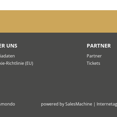
ER UNS
PARTNER
iadaten
Partner
ie-Richtlinie (EU)
Tickets
smondo
powered by
SalesMachine
|
Internetag