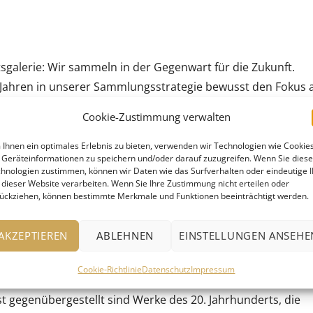
galerie: Wir sammeln in der Gegenwart für die Zukunft.
en Jahren in unserer Sammlungsstrategie bewusst den Fokus 
 unterrepräsentiert sind. Zudem erwerben wir im Bereich de
Cookie-Zustimmung verwalten
 gesellschaftliche Themen aufgreifen und so den
n. Neben Werken der Staatsgalerie ergänzen ausgewählte
Ihnen ein optimales Erlebnis zu bieten, verwenden wir Technologien wie Cookies
Geräteinformationen zu speichern und/oder darauf zuzugreifen. Wenn Sie dies
er Mercedes-Benz Art Collection und der Sammlung Siegfri
hnologien zustimmen, können wir Daten wie das Surfverhalten oder eindeutige 
 dieser Website verarbeiten. Wenn Sie Ihre Zustimmung nicht erteilen oder
ückziehen, können bestimmte Merkmale und Funktionen beeinträchtigt werden.
v. Dies zeigt sich zum einen in der Vielzahl der Medien:
AKZEPTIEREN
ABLEHNEN
EINSTELLUNGEN ANSEHE
rarbeiten sind großformatige Videoarbeiten und
zeigt es sich in der Vielfalt der Perspektiven der
Cookie-Richtlinie
Datenschutz
Impressum
e Erfahrungen und Lebenswelten in ihre Werke einfließen u
t gegenübergestellt sind Werke des 20. Jahrhunderts, die