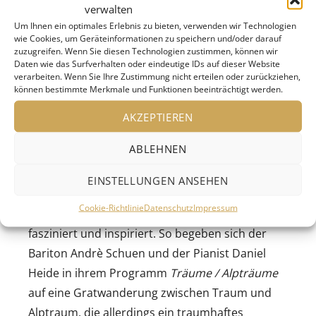
verwalten
Andrè Schuen (Bariton)
Um Ihnen ein optimales Erlebnis zu bieten, verwenden wir Technologien
wie Cookies, um Geräteinformationen zu speichern und/oder darauf
Daniel Heide (Klavier)
zuzugreifen. Wenn Sie diesen Technologien zustimmen, können wir
Daten wie das Surfverhalten oder eindeutige IDs auf dieser Website
Lieder von Strauss, Zemlinsky und Wagner
verarbeiten. Wenn Sie Ihre Zustimmung nicht erteilen oder zurückziehen,
können bestimmte Merkmale und Funktionen beeinträchtigt werden.
Traum und Alptraum liegen oft nah beieinander,
AKZEPTIEREN
der Übergang ist fließend. Die Bandbreite
ABLEHNEN
menschlichen Träumens, das Nebeneinander
von höchstem Glück und angsterfülltem
EINSTELLUNGEN ANSEHEN
Alpdruck hat Dichter und Komponisten vor
Cookie-Richtlinie
Datenschutz
Impressum
allem des späten 19. Jahrhunderts gleichmaßen
fasziniert und inspiriert. So begeben sich der
Bariton Andrè Schuen und der Pianist Daniel
Heide in ihrem Programm
Träume / Alpträume
auf eine Gratwanderung zwischen Traum und
Alptraum, die allerdings ein traumhaftes