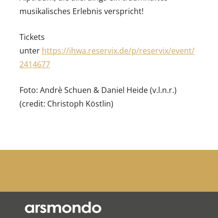
musikalisches Erlebnis verspricht!
Tickets
unter
https://ihwa.reservix.de/p/reservix/event/
2414677
Foto: Andrè Schuen & Daniel Heide (v.l.n.r.)
(credit: Christoph Köstlin)