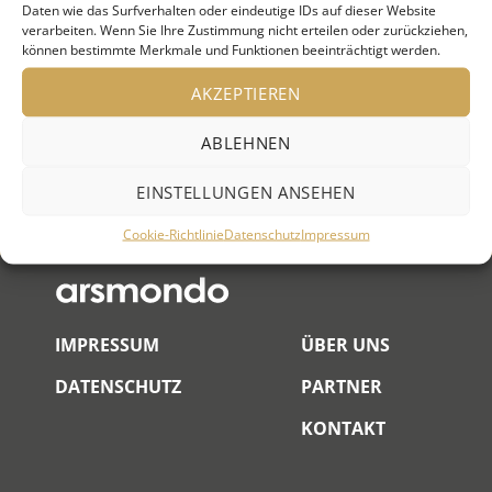
Veranstaltungen
Daten wie das Surfverhalten oder eindeutige IDs auf dieser Website
verarbeiten. Wenn Sie Ihre Zustimmung nicht erteilen oder zurückziehen,
können bestimmte Merkmale und Funktionen beeinträchtigt werden.
Keine Veranstaltungen an diesem Ort
AKZEPTIEREN
ABLEHNEN
EINSTELLUNGEN ANSEHEN
Cookie-Richtlinie
Datenschutz
Impressum
IMPRESSUM
ÜBER UNS
DATENSCHUTZ
PARTNER
KONTAKT