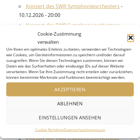
Konzert des SWR Symphonieorchesters
-
10.12.2026 - 20:00
Konzert des SWR Symphonieorchesters
-
Cookie-Zustimmung
11.12.2026 - 20:00
verwalten
Konzert des SWR Vokalensembles
-
Um Ihnen ein optimales Erlebnis zu bieten, verwenden wir Technologien
17.12.2026 - 20:00
wie Cookies, um Geräteinformationen zu speichern und/oder darauf
zuzugreifen. Wenn Sie diesen Technologien zustimmen, können wir
Offene Probe mit dem SWR
Daten wie das Surfverhalten oder eindeutige IDs auf dieser Website
verarbeiten. Wenn Sie Ihre Zustimmung nicht erteilen oder zurückziehen,
Symphonieorchester
- 13.01.2027 - 19:00
können bestimmte Merkmale und Funktionen beeinträchtigt werden.
Konzert des SWR Symphonieorchesters
-
AKZEPTIEREN
14.01.2027 - 20:00
Konzert des SWR Symphonieorchesters
-
ABLEHNEN
15.01.2027 - 20:00
EINSTELLUNGEN ANSEHEN
Konzert des SWR Symphonieorchesters
-
16.01.2027 - 20:00
Cookie-Richtlinie
Datenschutz
Impressum
Konzert des SWR Symphonieorchesters
-