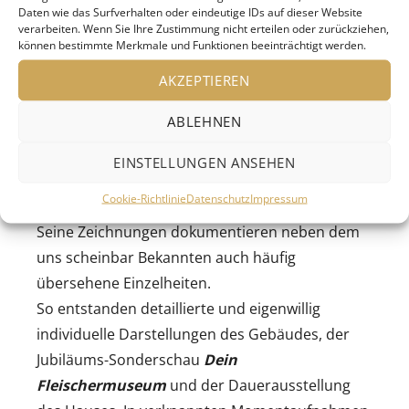
und arbeitet in Berlin) an fünf Tagen rund um
Daten wie das Surfverhalten oder eindeutige IDs auf dieser Website
das Pfingstwochenende 2024 daran,
verarbeiten. Wenn Sie Ihre Zustimmung nicht erteilen oder zurückziehen,
können bestimmte Merkmale und Funktionen beeinträchtigt werden.
das
Deutsche Fleischermuseum
Raum für
Raum zu erkunden.
AKZEPTIEREN
Vom Marktplatz aus zeichnete er das schrägste
ABLEHNEN
Haus der Stadt. Vom Haus aus schaute er auf
den Böblinger Marktplatz. Er zeichnete überall:
EINSTELLUNGEN ANSEHEN
Im Archiv, im Treppenhaus und in den
Cookie-Richtlinie
Datenschutz
Impressum
Ausstellungsräumen.
Seine Zeichnungen dokumentieren neben dem
uns scheinbar Bekannten auch häufig
übersehene Einzelheiten.
So entstanden detaillierte und eigenwillig
individuelle Darstellungen des Gebäudes, der
Jubiläums-Sonderschau
Dein
Fleischermuseum
und der Dauerausstellung