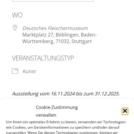
ICS herunterladen
Google Kalen
WO
Deutsches Fleischermuseum
Marktplatz 27, Böblingen, Baden-
Württemberg, 71032, Stuttgart
VERANSTALTUNGSTYP
Kunst
Ausstellung vom 16.11.2024 bis zum 31.12.2025.
Cookie-Zustimmung
Mit spitzem Bleistift, dickem Zeichenblock,
verwalten
faltbarem Hocker und einem scharfen Blick
Um Ihnen ein optimales Erlebnis zu bieten, verwenden wir Technologien
machte sich Matthias Beckmann (*1965, lebt
wie Cookies, um Geräteinformationen zu speichern und/oder darauf
zuzugreifen. Wenn Sie diesen Technologien zustimmen, können wir