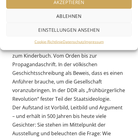
AKZEPTIEREN
Bewegung – viele Gesichter, die mit ihren ganz
eigenen Entscheidungen ihre Geschichte des
ABLEHNEN
Aufstandes schufen.
EINSTELLUNGEN ANSEHEN
Und nach dem Ende? – Geht der Bauernkrieg
weiter: Seit 500 Jahren wird die „gescheiterte
Cookie-Richtlinie
Datenschutz
Impressum
Revolution“ verarbeitet: Von Heinos Liedern bis
zum Kinderbuch. Vom Orden bis zur
Propagandaschrift. In der völkischen
Geschichtsschreibung als Beweis, dass es einen
Anführer brauche, um die Gesellschaft
voranzubringen. In der DDR als „frühbürgerliche
Revolution“ fester Teil der Staatsideologie.
Der Aufstand ist Vorbild, Leitbild und Argument
– und erhält in 500 Jahren bis heute viele
Gesichter: Sie stehen im Mittelpunkt der
Ausstellung und beleuchten die Frage: Wie