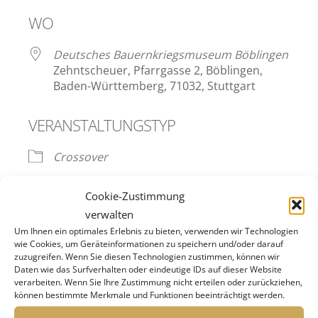
ICS herunterladen
Google Kalend
WO
Deutsches Bauernkriegsmuseum Böblingen
Zehntscheuer, Pfarrgasse 2, Böblingen,
Baden-Württemberg, 71032, Stuttgart
VERANSTALTUNGSTYP
Crossover
Cookie-Zustimmung
Ausstellung vom 12.04.2025 bis zum 11.01.2026.
verwalten
Um Ihnen ein optimales Erlebnis zu bieten, verwenden wir Technologien
wie Cookies, um Geräteinformationen zu speichern und/oder darauf
Der Bauernkrieg – Ein Aufstand, der vor 500
zuzugreifen. Wenn Sie diesen Technologien zustimmen, können wir
Jahren auch unsere Region beherrschte,
Daten wie das Surfverhalten oder eindeutige IDs auf dieser Website
verarbeiten. Wenn Sie Ihre Zustimmung nicht erteilen oder zurückziehen,
Freiheiten und Rechte forderte, Menschen einte,
können bestimmte Merkmale und Funktionen beeinträchtigt werden.
spaltete und in Böblingen sein Ende fand. Eine