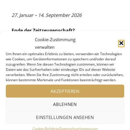
27. Januar – 14. September 2026
Ende der Zeitzeugenschaft?
Cookie-Zustimmung
Die letzten Überlebenden des Holocaust und
verwalten
der Shoa werden ihre Erlebnisse und
Um Ihnen ein optimales Erlebnis zu bieten, verwenden wir Technologien
wie Cookies, um Geräteinformationen zu speichern und/oder darauf
Erfahrungen nur noch für begrenzte Zeit in
zuzugreifen. Wenn Sie diesen Technologien zustimmen, können wir
Daten wie das Surfverhalten oder eindeutige IDs auf dieser Website
persönlichen Begegnungen vermitteln können.
verarbeiten. Wenn Sie Ihre Zustimmung nicht erteilen oder zurückziehen,
Was bleibt, sind ihre Erinnerungen in Büchern,
können bestimmte Merkmale und Funktionen beeinträchtigt werden.
historischen Filmdokumentationen,
AKZEPTIEREN
Ausstellungen und Bildungsprojekten. Hinzu
kommen immer neue Medien: Comics, Social
ABLEHNEN
Media-Formate, Hologramme…
EINSTELLUNGEN ANSEHEN
Die Ausstellung nimmt unterschiedliche Aspekte
Cookie-Richtlinie
Datenschutz
Impressum