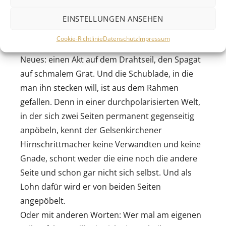
Mann, ein Stehtisch, eine Meinung! Kein
Schnickschnack, kein Gedöns! Und in einer Zeit,
EINSTELLUNGEN ANSEHEN
in der die Spaltung der Gesellschaft
Cookie-Richtlinie
Datenschutz
Impressum
vorangetrieben wird, wagt HG.Butzko jetzt etwas
Neues: einen Akt auf dem Drahtseil, den Spagat
auf schmalem Grat. Und die Schublade, in die
man ihn stecken will, ist aus dem Rahmen
gefallen. Denn in einer durchpolarisierten Welt,
in der sich zwei Seiten permanent gegenseitig
anpöbeln, kennt der Gelsenkirchener
Hirnschrittmacher keine Verwandten und keine
Gnade, schont weder die eine noch die andere
Seite und schon gar nicht sich selbst. Und als
Lohn dafür wird er von beiden Seiten
angepöbelt.
Oder mit anderen Worten: Wer mal am eigenen