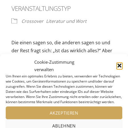
VERANSTALTUNGSTYP
Crossover
Literatur und Wort
Die einen sagen so, die anderen sagen so und
der Rest fragt sich: „Ist das wirklich alles?“ Aber
anscheinend gilt bei uns nur noch „Schwarz
Cookie-Zustimmung
oder Weiß“ und nichts mehr dazwischen. Jung
verwalten
gegen Alt, Stadt gegen Land, West gegen Ost
Um Ihnen ein optimales Erlebnis zu bieten, verwenden wir Technologien
wie Cookies, um Geräteinformationen zu speichern und/oder darauf
und immer Kopf gegen Wand.
zuzugreifen. Wenn Sie diesen Technologien zustimmen, können wir
Daten wie das Surfverhalten oder eindeutige IDs auf dieser Website
verarbeiten. Wenn Sie Ihre Zustimmung nicht erteilen oder zurückziehen,
Doch wie gut, dass es HG.Butzko gibt, den
können bestimmte Merkmale und Funktionen beeinträchtigt werden.
Erfinder des Kumpelkabaretts, ausgezeichnet
AKZEPTIEREN
mit allen bedeutenden Kleinkunstpreisen und
dauerpräsent in allen Satiresendungen. Ein
ABLEHNEN