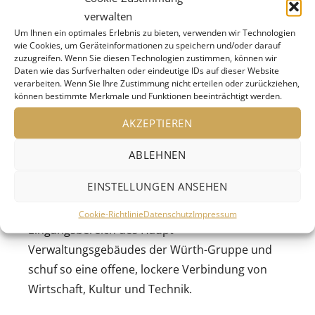
Schiffsschraube, Schraubenformen in der Natur,
verwalten
Um Ihnen ein optimales Erlebnis zu bieten, verwenden wir Technologien
die Schraube im Sprachgebrauch und in der
wie Cookies, um Geräteinformationen zu speichern und/oder darauf
Architektur, die Erfindung der Schraube und des
zuzugreifen. Wenn Sie diesen Technologien zustimmen, können wir
Daten wie das Surfverhalten oder eindeutige IDs auf dieser Website
Gewindes in der Antike oder das schraubenlose
verarbeiten. Wenn Sie Ihre Zustimmung nicht erteilen oder zurückziehen,
Mittelalter.
können bestimmte Merkmale und Funktionen beeinträchtigt werden.
AKZEPTIEREN
Das Museum wurde 1991 eröffnet, genau wie
das Museum Würth für moderne und
ABLEHNEN
zeitgenössische Kunst. Das Stuttgarter
EINSTELLUNGEN ANSEHEN
Architekturbüro Müller/Djordjevic integrierte
beide Museumsbereiche direkt in den
Cookie-Richtlinie
Datenschutz
Impressum
Eingangsbereich des Haupt-
Verwaltungsgebäudes der Würth-Gruppe und
schuf so eine offene, lockere Verbindung von
Wirtschaft, Kultur und Technik.