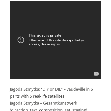
Jagoda Szmytka: “DIY or DIE” – vaudeville in 5
parts with 5 real-life satellites
Jagoda Szmytka – Gesamtkunstwerk
(direction, text, composition, set, staging)