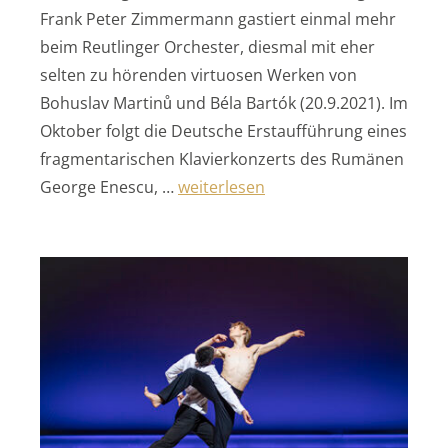
Frank Peter Zimmermann gastiert einmal mehr
beim Reutlinger Orchester, diesmal mit eher
selten zu hörenden virtuosen Werken von
Bohuslav Martinů und Béla Bartók (20.9.2021). Im
Oktober folgt die Deutsche Erstaufführung eines
fragmentarischen Klavierkonzerts des Rumänen
„Württembergische Philharmonie
George Enescu, …
weiterlesen
Reutlingen“