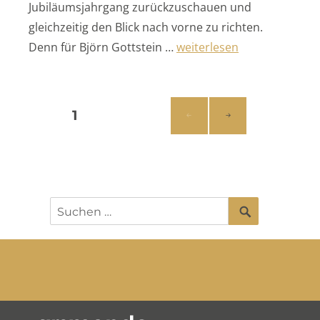
Jubiläumsjahrgang zurückzuschauen und
gleichzeitig den Blick nach vorne zu richten.
„100 Jahre Donaueschinge
Denn für Björn Gottstein …
weiterlesen
Musiktage“
Seitennummerierung
SEITE
1
NÄC
der
HSTE
SEIT
Beiträge
E
SUCHEN
Suchen
nach: