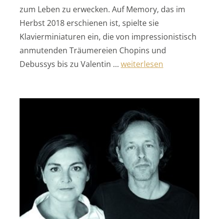
zum Leben zu erwecken. Auf Memory, das im
Herbst 2018 erschienen ist, spielte sie
Klavierminiaturen ein, die von impressionistisch
anmutenden Träumereien Chopins und
„Meditationen über Erine
Debussys bis zu Valentin …
weiterlesen