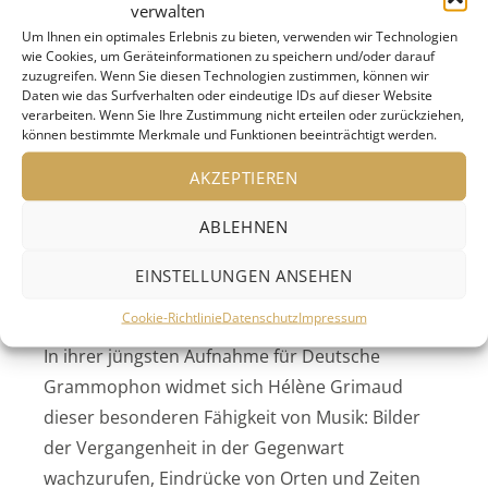
verwalten
Um Ihnen ein optimales Erlebnis zu bieten, verwenden wir Technologien
wie Cookies, um Geräteinformationen zu speichern und/oder darauf
zuzugreifen. Wenn Sie diesen Technologien zustimmen, können wir
Daten wie das Surfverhalten oder eindeutige IDs auf dieser Website
Die vielseitige Pianistin Hélène Grimaud
verarbeiten. Wenn Sie Ihre Zustimmung nicht erteilen oder zurückziehen,
ergründet das Wesen der Erinnerung in
können bestimmte Merkmale und Funktionen beeinträchtigt werden.
Miniaturen von Chopin, Debussy, Satie, Valentin
AKZEPTIEREN
Silvestrov und Nitin Sawhney
ABLEHNEN
Meditationen über
Erinerungen
EINSTELLUNGEN ANSEHEN
Cookie-Richtlinie
Datenschutz
Impressum
In ihrer jüngsten Aufnahme für Deutsche
Grammophon widmet sich Hélène Grimaud
dieser besonderen Fähigkeit von Musik: Bilder
der Vergangenheit in der Gegenwart
wachzurufen, Eindrücke von Orten und Zeiten