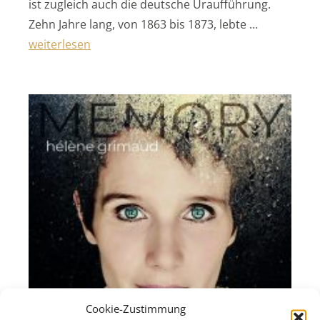
ist zugleich auch die deutsche Uraufführung.
Zehn Jahre lang, von 1863 bis 1873, lebte …
„Clara – Kammeroper
weiterlesen
von Victoria Bond“
Cookie-Zustimmung