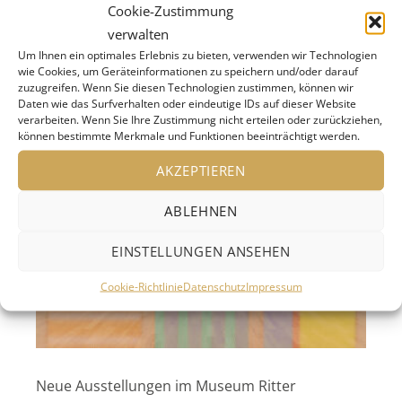
„Criminal Women“(bis 29. Februar 2024) über die
Cookie-Zustimmung
Geschichte der weiblichen Kriminalität …
verwalten
„Criminal Women“
weiterlesen
Um Ihnen ein optimales Erlebnis zu bieten, verwenden wir Technologien
wie Cookies, um Geräteinformationen zu speichern und/oder darauf
zuzugreifen. Wenn Sie diesen Technologien zustimmen, können wir
Daten wie das Surfverhalten oder eindeutige IDs auf dieser Website
verarbeiten. Wenn Sie Ihre Zustimmung nicht erteilen oder zurückziehen,
können bestimmte Merkmale und Funktionen beeinträchtigt werden.
AKZEPTIEREN
ABLEHNEN
EINSTELLUNGEN ANSEHEN
Cookie-Richtlinie
Datenschutz
Impressum
Neue Ausstellungen im Museum Ritter