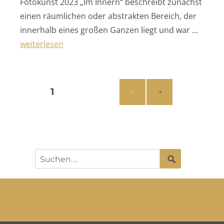
Fotokunst 2023 „Im Innern“ beschreibt zunächst
einen räumlichen oder abstrakten Bereich, der
innerhalb eines großen Ganzen liegt und war …
„Im Innern“
weiterlesen
Seitennummerierung
SEITE
1
NÄC
der
HSTE
SEIT
Beiträge
E
SUCHEN
Suchen
nach: