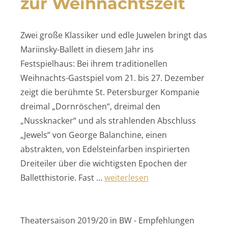
zur Weihnachtszeit
Zwei große Klassiker und edle Juwelen bringt das
Mariinsky-Ballett in diesem Jahr ins
Festspielhaus: Bei ihrem traditionellen
Weihnachts-Gastspiel vom 21. bis 27. Dezember
zeigt die berühmte St. Petersburger Kompanie
dreimal „Dornröschen“, dreimal den
„Nussknacker“ und als strahlenden Abschluss
„Jewels“ von George Balanchine, einen
abstrakten, von Edelsteinfarben inspirierten
Dreiteiler über die wichtigsten Epochen der
„Ballettklassiker
Balletthistorie. Fast …
weiterlesen
zur Weihnachtszeit“
Theatersaison 2019/20 in BW - Empfehlungen