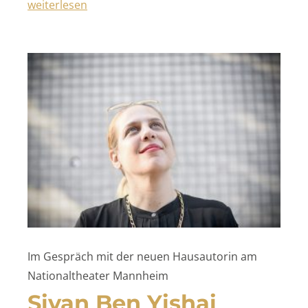
„THE TURN OF THE SCREW“
weiterlesen
Im Gespräch mit der neuen Hausautorin am
Nationaltheater Mannheim
Sivan Ben Yishai