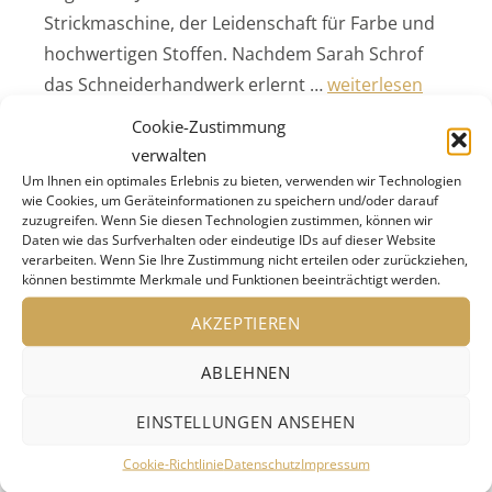
Strickmaschine, der Leidenschaft für Farbe und
hochwertigen Stoffen. Nachdem Sarah Schrof
„Editru –
das Schneiderhandwerk erlernt …
weiterlesen
Faszinierende Farb
Cookie-Zustimmung
verwalten
Um Ihnen ein optimales Erlebnis zu bieten, verwenden wir Technologien
wie Cookies, um Geräteinformationen zu speichern und/oder darauf
zuzugreifen. Wenn Sie diesen Technologien zustimmen, können wir
Daten wie das Surfverhalten oder eindeutige IDs auf dieser Website
verarbeiten. Wenn Sie Ihre Zustimmung nicht erteilen oder zurückziehen,
können bestimmte Merkmale und Funktionen beeinträchtigt werden.
AKZEPTIEREN
ABLEHNEN
EINSTELLUNGEN ANSEHEN
Cookie-Richtlinie
Datenschutz
Impressum
Die Abonnementkonzerte der Internationalen