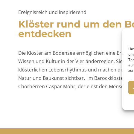
Ereignisreich und inspirierend
Klöster rund um den 
entdecken
Um 
Die Klöster am Bodensee ermöglichen eine Erkund
um 
Tec
Wissen und Kultur in der Vierländerregion. Sie biet
auf
klösterlichen Lebensrhythmus und machen die beisp
zur
Natur und Baukunst sichtbar. Im Barockkloster Sch
Chorherren Caspar Mohr, der einst den Menschen 