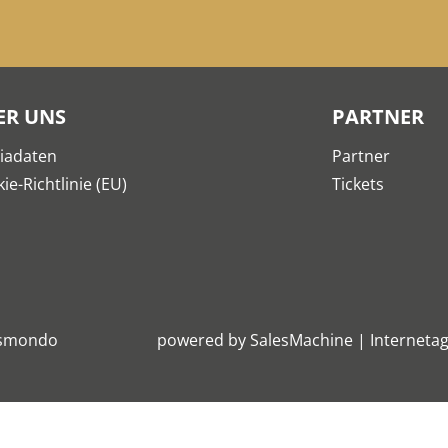
ER UNS
PARTNER
iadaten
Partner
ie-Richtlinie (EU)
Tickets
smondo
powered by
SalesMachine
|
Internetag