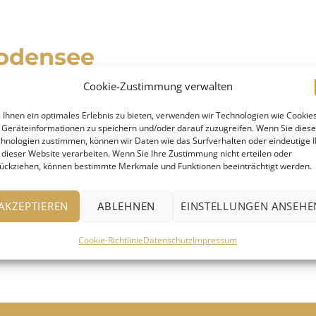
Bodensee
Cookie-Zustimmung verwalten
Ihnen ein optimales Erlebnis zu bieten, verwenden wir Technologien wie Cookies
ungstour durch die ehemaligen Zentren von
Geräteinformationen zu speichern und/oder darauf zuzugreifen. Wenn Sie dies
hnologien zustimmen, können wir Daten wie das Surfverhalten oder eindeutige 
en facettenreiche Einblicke in den
 dieser Website verarbeiten. Wenn Sie Ihre Zustimmung nicht erteilen oder
iellose Verknüpfung von Spiritualität,
ückziehen, können bestimmte Merkmale und Funktionen beeinträchtigt werden.
ussenried dreht sich alles um den
„Klöster rund um den Bodensee
das Fliegen beibringen …
weiterlesen
AKZEPTIEREN
ABLEHNEN
EINSTELLUNGEN ANSEHE
entdecken“
Cookie-Richtlinie
Datenschutz
Impressum