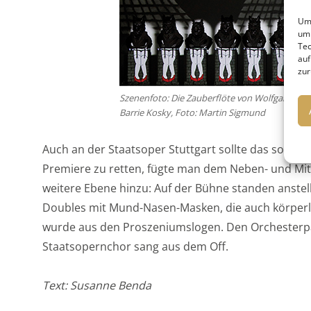
Um 
um 
Tec
auf
zur
Szenenfoto: Die Zauberflöte von Wolfgang Am
Barrie Kosky, Foto: Martin Sigmund
Auch an der Staatsoper Stuttgart sollte das so se
Premiere zu retten, fügte man dem Neben- und Mit
weitere Ebene hinzu: Auf der Bühne standen anstel
Doubles mit Mund-Nasen-Masken, die auch körper
wurde aus den Proszeniumslogen. Den Orchesterpa
Staatsopernchor sang aus dem Off.
Text: Susanne Benda