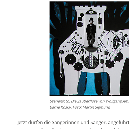
Szenenfoto: Die Zauberflöte von Wolfgang Am
Barrie Kosky, Foto: Martin Sigmund
Jetzt dürfen die Sängerinnen und Sänger, angeführ