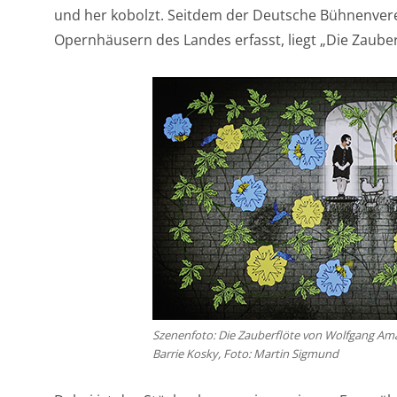
und her kobolzt. Seitdem der Deutsche Bühnenver
Opernhäusern des Landes erfasst, liegt „Die Zauber
Szenenfoto: Die Zauberflöte von Wolfgang Am
Barrie Kosky, Foto: Martin Sigmund