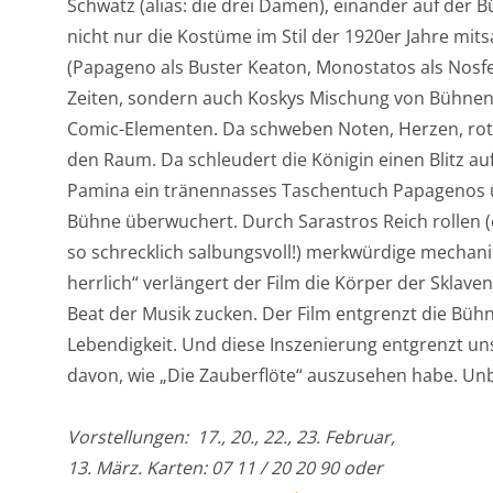
Schwatz (alias: die drei Damen), einander auf de
nicht nur die Kostüme im Stil der 1920er Jahre mit
(Papageno als Buster Keaton, Monostatos als Nosfe
Zeiten, sondern auch Koskys Mischung von Bühnena
Comic-Elementen. Da schweben Noten, Herzen, rote
den Raum. Da schleudert die Königin einen Blitz au
Pamina ein tränennasses Taschentuch Papagenos üb
Bühne überwuchert. Durch Sarastros Reich rollen (e
so schrecklich salbungsvoll!) merkwürdige mechani
herrlich“ verlängert der Film die Körper der Skla
Beat der Musik zucken. Der Film entgrenzt die Bühne
Lebendigkeit. Und diese Inszenierung entgrenzt un
davon, wie „Die Zauberflöte“ auszusehen habe. Un
Vorstellungen: 17., 20., 22., 23. Februar,
13. März. Karten: 07 11 / 20 20 90 oder