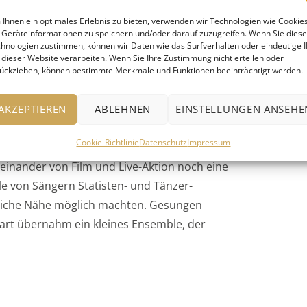
Ihnen ein optimales Erlebnis zu bieten, verwenden wir Technologien wie Cookies
Geräteinformationen zu speichern und/oder darauf zuzugreifen. Wenn Sie dies
hnologien zustimmen, können wir Daten wie das Surfverhalten oder eindeutige 
 dieser Website verarbeiten. Wenn Sie Ihre Zustimmung nicht erteilen oder
ückziehen, können bestimmte Merkmale und Funktionen beeinträchtigt werden.
adeus Mozart, Inszenierung von
AKZEPTIEREN
ABLEHNEN
EINSTELLUNGEN ANSEHE
Cookie-Richtlinie
Datenschutz
Impressum
in. Dann aber kam die Pandemie, und um die
einander von Film und Live-Aktion noch eine
le von Sängern Statisten- und Tänzer-
liche Nähe möglich machten. Gesungen
rt übernahm ein kleines Ensemble, der