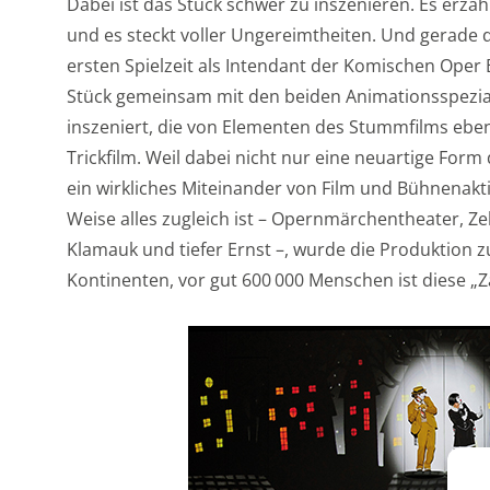
Dabei ist das Stück schwer zu inszenieren. Es erzäh
und es steckt voller Ungereimtheiten. Und gerade di
ersten Spielzeit als Intendant der Komischen Oper 
Stück gemeinsam mit den beiden Animationsspezial
inszeniert, die von Elementen des Stummfilms ebe
Trickfilm. Weil dabei nicht nur eine neuartige Fo
ein wirkliches Miteinander von Film und Bühnenakt
Weise alles zugleich ist – Opernmärchentheater, Zel
Klamauk und tiefer Ernst –, wurde die Produktion zu
Kontinenten, vor gut 600 000 Menschen ist diese „