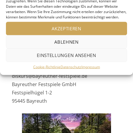
24.8.2019 Diskurs-Konzert 4: Auf dem Weg zum
zuzugreifen. Wenn Sie diesen Technologien zustimmen, können wir
Daten wie das Surfverhalten oder eindeutige IDs auf dieser Website
neuen Musikdrama: Wagners Stilbildungsschule
verarbeiten. Wenn Sie Ihre Zustimmung nicht erteilen oder zurückziehen,
können bestimmte Merkmale und Funktionen beeinträchtigt werden.
https://www.bayreuther-
festspiele.de/programm/diskurs-
AKZEPTIEREN
bayreuth/konzerte-2019/
ABLEHNEN
Weitere Informationen:
https://www.bayreuther-
EINSTELLUNGEN ANSEHEN
festspiele.de/diskurs-bayreuth/
Cookie-Richtlinie
Datenschutz
Impressum
Kuratorin: Dr. Marie Luise Maintz, Mail:
diskurs@bayreuther-festspiele.de
Bayreuther Festspiele GmbH
Festspielhügel 1-2
95445 Bayreuth