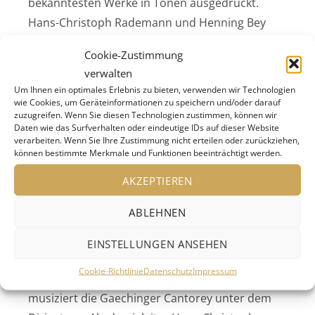
bekanntesten Werke in Tönen ausgedrückt.
Hans-Christoph Rademann und Henning Bey
erörtern in ihrem Gespräch, wie Bach den
Cookie-Zustimmung
Leidensweg der Passion und die Charakterzüge
verwalten
ihrer Handlungsträger musikalisch
Um Ihnen ein optimales Erlebnis zu bieten, verwenden wir Technologien
nachzeichnet.
wie Cookies, um Geräteinformationen zu speichern und/oder darauf
zuzugreifen. Wenn Sie diesen Technologien zustimmen, können wir
Daten wie das Surfverhalten oder eindeutige IDs auf dieser Website
Unter dem Thema »Barock@home« bieten die
verarbeiten. Wenn Sie Ihre Zustimmung nicht erteilen oder zurückziehen,
können bestimmte Merkmale und Funktionen beeinträchtigt werden.
Podcasts der Internationalen Bachakademie
Stuttgart einen sehr persönlichen Streifzug
AKZEPTIEREN
durch die Musik des Barocks, bei dem Hans-
ABLEHNEN
Christoph Rademann und Hennings Bey sich im
Gespräch auf die Spuren ausgewählter Werke
EINSTELLUNGEN ANSEHEN
begeben. Dabei erklingen Kompositionen von
Cookie-Richtlinie
Datenschutz
Impressum
Händel, Monteverdi, Schütz und Bach. Es
musiziert die Gaechinger Cantorey unter dem