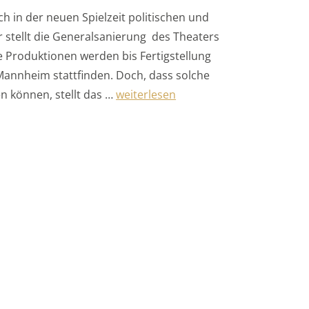
 in der neuen Spielzeit politischen und
r stellt die Generalsanierung des Theaters
 Produktionen werden bis Fertigstellung
 Mannheim stattfinden. Doch, dass solche
„Premieren am Nationaltheater Man
n können, stellt das …
weiterlesen