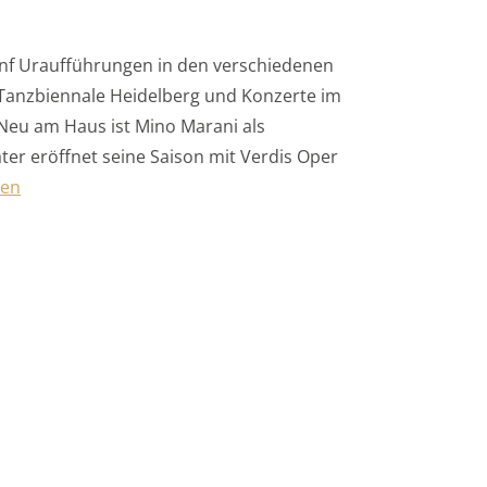
ünf Uraufführungen in den verschiedenen
 Tanzbiennale Heidelberg und Konzerte im
Neu am Haus ist Mino Marani als
er eröffnet seine Saison mit Verdis Oper
anübersicht – Theater und Orchester Heidelberg“
sen