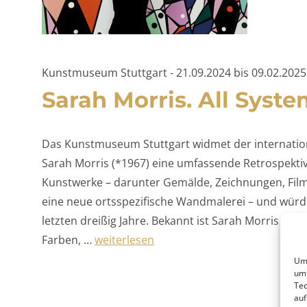
Kunstmuseum Stuttgart - 21.09.2024 bis 09.02.2025
Sarah Morris. All Syste
Das Kunstmuseum Stuttgart widmet der internation
Sarah Morris (*1967) eine umfassende Retrospektiv
Kunstwerke – darunter Gemälde, Zeichnungen, Filmp
eine neue ortsspezifische Wandmalerei – und würdig
letzten dreißig Jahre. Bekannt ist Sarah Morris fü
„Sarah Morris. All Systems Fail“
Farben, …
weiterlesen
Um 
um 
Tec
auf