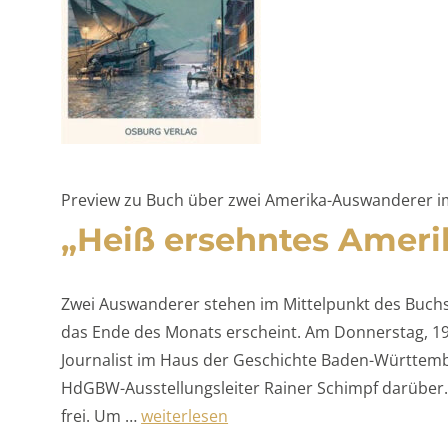
Preview zu Buch über zwei Amerika-Auswanderer i
„Heiß ersehntes Ameri
Zwei Auswanderer stehen im Mittelpunkt des Buchs
das Ende des Monats erscheint. Am Donnerstag, 19
Journalist im Haus der Geschichte Baden-Württemb
HdGBW-Ausstellungsleiter Rainer Schimpf darüber. 
„„Heiß ersehntes Amerika““
frei. Um …
weiterlesen